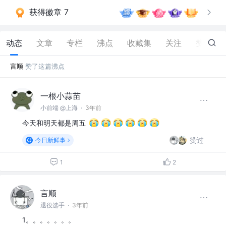
获得徽章 7
动态
文章
专栏
沸点
收藏集
关注
赞
100
言顺
赞了这篇沸点
一根小蒜苗
小前端 @上海
·
3年前
今天和明天都是周五
赞过
今日新鲜事
1
2
言顺
退役选手
·
3年前
1。。。。。。。