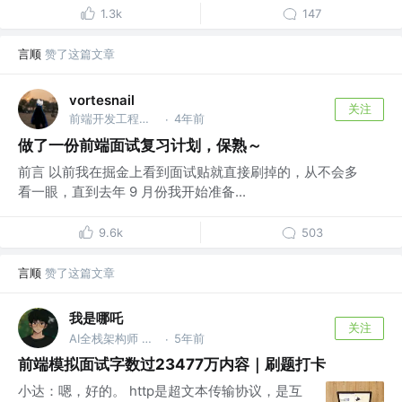
1.3k
147
言顺
赞了这篇文章
vortesnail
关注
前端开发工程师 @emm
4年前
·
做了一份前端面试复习计划，保熟～
前言 以前我在掘金上看到面试贴就直接刷掉的，从不会多
看一眼，直到去年 9 月份我开始准备...
9.6k
503
言顺
赞了这篇文章
我是哪吒
关注
AI全栈架构师 @微服务分布式系统架构
5年前
·
前端模拟面试字数过23477万内容｜刷题打卡
小达：嗯，好的。 http是超文本传输协议，是互