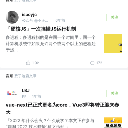
isboyjc
关注
公众号 @不正经的前端
6年前
·
「硬核JS」一次搞懂JS运行机制
多进程：多进程指的是在同一个时间里，同一个
计算机系统中如果允许两个或两个以上的进程处
于运...
1.9k
172
言顺
赞了这篇文章
LBJ
关注
4年前
FE
·
vue-next已正式更名为core，Vue3即将转正迎来春
天
「2022 年什么会火？什么该学？本文正在参与
“聊聊 2022 技术趋势”征文活动 」 ...