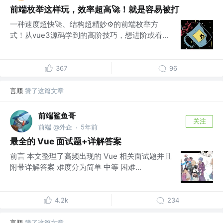
前端枚举这样玩，效率超高🚀！就是容易被打
一种速度超快🚀、结构超精妙⚙️的前端枚举方
式！从vue3源码学到的高阶技巧，想进阶或看...
367
96
言顺
赞了这篇文章
前端鲨鱼哥
关注
前端 @外企
5年前
·
最全的 Vue 面试题+详解答案
前言 本文整理了高频出现的 Vue 相关面试题并且
附带详解答案 难度分为简单 中等 困难...
4.2k
234
言顺
赞了这篇文章