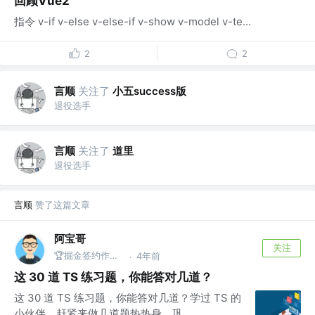
回顾Vue2
指令 v-if v-else v-else-if v-show v-model v-te...
2
2
言顺
关注了
小五success版
退役选手
言顺
关注了
道里
退役选手
言顺
赞了这篇文章
阿宝哥
关注
🏆掘金签约作者 | 公众号@全栈修仙之路
4年前
·
这 30 道 TS 练习题，你能答对几道？
这 30 道 TS 练习题，你能答对几道？学过 TS 的
小伙伴，赶紧来做几道题热热身，巩...