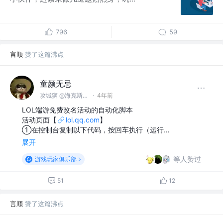
796
59
言顺
赞了这篇沸点
童颜无忌
攻城狮 @海克斯科技
·
4年前
LOL端游免费改名活动的自动化脚本
活动页面【
lol.qq.com
】
①在控制台复制以下代码，按回车执行（运行…
展开
等人赞过
游戏玩家俱乐部
51
12
言顺
赞了这篇沸点