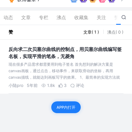
动态
文章
专栏
沸点
收藏集
关注
赞
1
赞
文章( 1 )
沸点( 0 )
反向求二次贝塞尔曲线的控制点，用贝塞尔曲线编写签
名板，实现平滑的笔条，无菱角
现在很多产品需求都需要用到电子签名 首先想到的解决方案是
canvas画板，通过点击，移动事件，来获取滑动的坐标，再用
canvas描线，就能达到画板写字的效果。 1、最简单的实现方法就
是用以下的接口 来
小陆pro
5年前
1.8k
3
评论
APP内打开