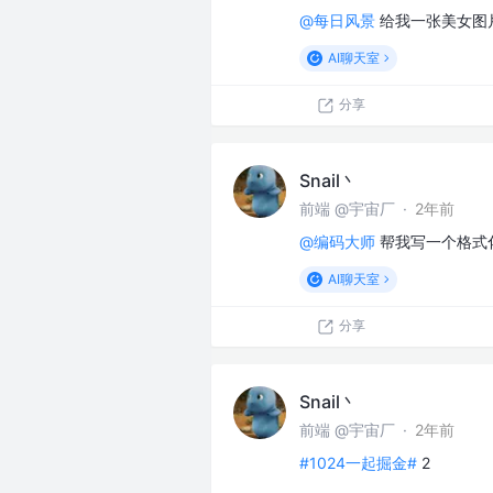
@每日风景
给我一张美女图
AI聊天室
分享
Snail丶
前端 @宇宙厂
·
2年前
@编码大师
帮我写一个格式化
AI聊天室
分享
Snail丶
前端 @宇宙厂
·
2年前
#1024一起掘金#
2