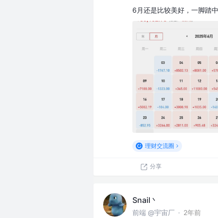
6月还是比较美好，一脚踏
理财交流圈
分享
Snail丶
前端 @宇宙厂
·
2年前