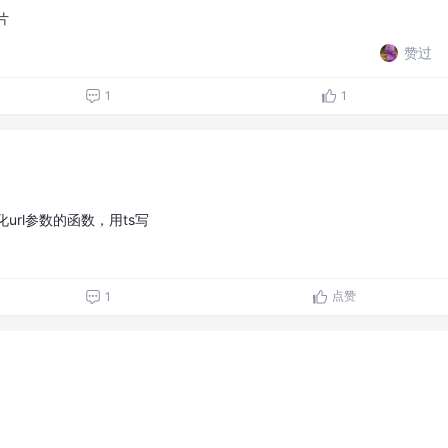
片
赞过
1
1
url参数的函数，用ts写
点赞
1