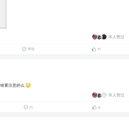
等人赞过
评论
11
有啥要注意的么
等人赞过
71
4