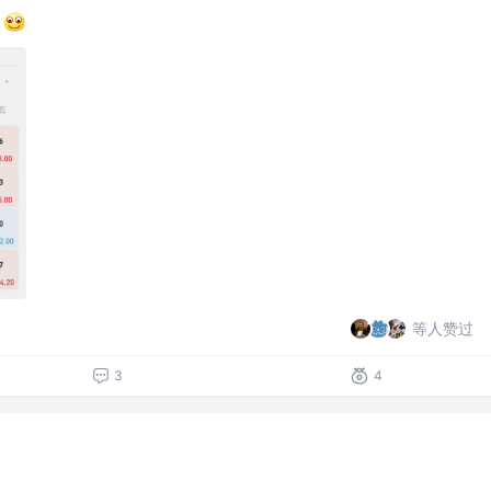
中
等人赞过
3
4