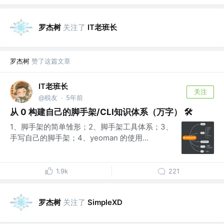
罗杰树
关注了
IT老班长
罗杰树
赞了这篇文章
IT老班长
关注
@税友
5年前
·
从 0 构建自己的脚手架/CLI知识体系（万字） 🛠
1、脚手架的简单雏形；2、脚手架工具体系；3、
手写自己的脚手架；4、yeoman 的使用...
1.9k
221
罗杰树
关注了
SimpleXD