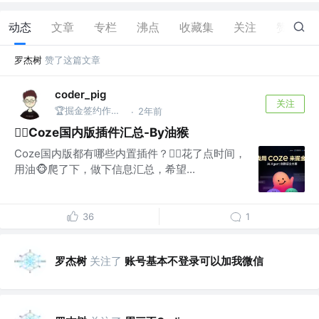
动态
文章
专栏
沸点
收藏集
关注
赞
8
罗杰树
赞了这篇文章
coder_pig
关注
🏆掘金签约作者 | 摸鱼王 @来日未必方长
2年前
·
💁‍♂️Coze国内版插件汇总-By油猴
Coze国内版都有哪些内置插件？🙋‍♂️花了点时间，
用油🐵爬了下，做下信息汇总，希望...
36
1
罗杰树
关注了
账号基本不登录可以加我微信