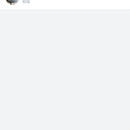
前端
usagisah
关注
前端
2年前
·
@usaform/element-plus 1.0 发布
(@usaform/element-plus 1.0 发布) 我打造的一
款，平民化的、高...
20
4
赞了这篇文章
usagisah
黄子毅
关注
前端 @阿里
5年前
·
精读《高性能表格》
每个前端都想做一个完美的表格，业界也在持续探索不同的
思路，比如钉钉表格、语雀表格。笔者所...