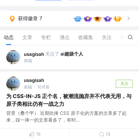
获得徽章 7
动态
文章
专栏
沸点
收藏集
关注
赞
4
关注了
ai超级个人
usagisah
前端
usagisah
关注
前端
10月前
·
为 CSS-IN-JS 正个名，被潮流抛弃并不代表无用，与
原子类相比仍有一战之力
背景（叠个甲） 近期吹捧 CSS 原子化的方案的文章多了起
来，踩一捧一的文章看多了，有时...
15
13