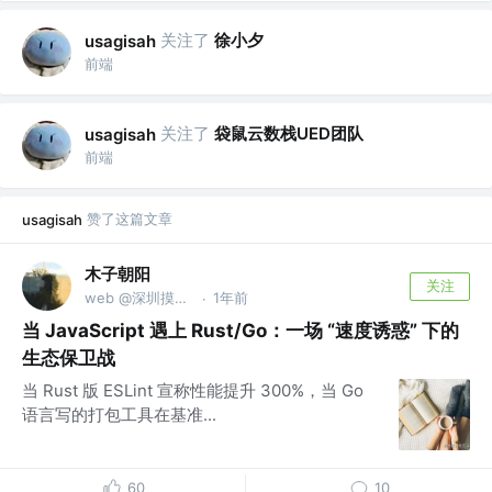
关注了
徐小夕
usagisah
前端
关注了
袋鼠云数栈UED团队
usagisah
前端
赞了这篇文章
usagisah
木子朝阳
关注
web @深圳摸鱼王
1年前
·
当 JavaScript 遇上 Rust/Go：一场 “速度诱惑” 下的
生态保卫战
当 Rust 版 ESLint 宣称性能提升 300%，当 Go
语言写的打包工具在基准...
60
10