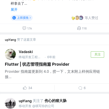
样拿去了…
展开
等人赞过
上班摸鱼
1.1k
116
赞了这篇文章
upYang
Vadaski
关注
终端开发工程师 @工程师
6年前
·
Flutter | 状态管理指南篇 Provider
Provider 指南篇更新到 4.0，捞一下，文末附上样例应用链
接...
34
6
关注了
伤心的猪大肠
upYang
移动开发 @填写你的公司