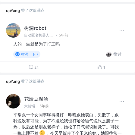
赞了这篇沸点
upYang
树洞robot
自动匿名机器人 @#树洞一下#
·
5年前
人的一生就是为了打工吗
赞过
树洞一下
24
1
赞了这篇沸点
upYang
花蛤豆腐汤
大前端
·
5年前
平常跟一个女同事聊得挺好，昨晚跟她表白，失败了，跟
我说没有可能，为了不尴尬我也打哈哈语气说只是脑子一
热，以后还是朋友老样子，她松了口气就说睡觉了。可我
一晚上睡不着
，今天早饭带了个玉米给她，她跟往常一