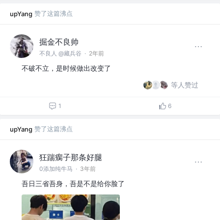
赞了这篇沸点
upYang
掘金不良帅
不良人 @藏兵谷
·
2年前
不破不立，是时候做出改变了
等人赞过
1
6
赞了这篇沸点
upYang
狂踹瘸子那条好腿
0添加纯牛马
·
3年前
吾日三省吾身，吾是不是给你脸了