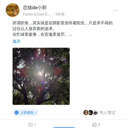
恋猫de小郭
Flutter & Dart GDE @🏆 掘金签约作者
·
5年前
所谓的丧，其实就是在阴影里崇尚着阳光，只是求不得的
过往让人放弃新的追求。
在忙碌里疲倦，在安逸里迷茫。…
展开
等人赞过
上班摸鱼
1
9