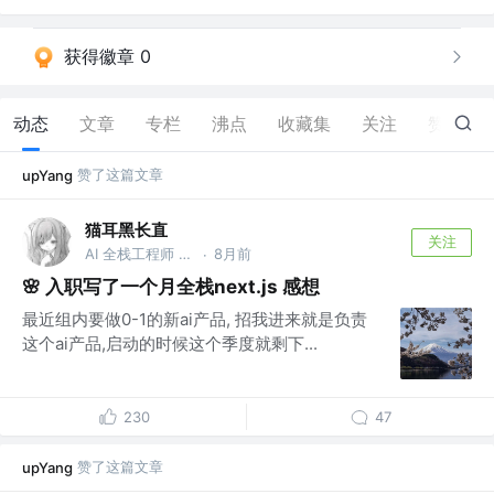
获得徽章 0
动态
文章
专栏
沸点
收藏集
关注
赞
32
赞了这篇文章
upYang
猫耳黑长直
关注
AI 全栈工程师 @同程旅行
8月前
·
🌸 入职写了一个月全栈next.js 感想
最近组内要做0-1的新ai产品, 招我进来就是负责
这个ai产品,启动的时候这个季度就剩下...
230
47
赞了这篇文章
upYang