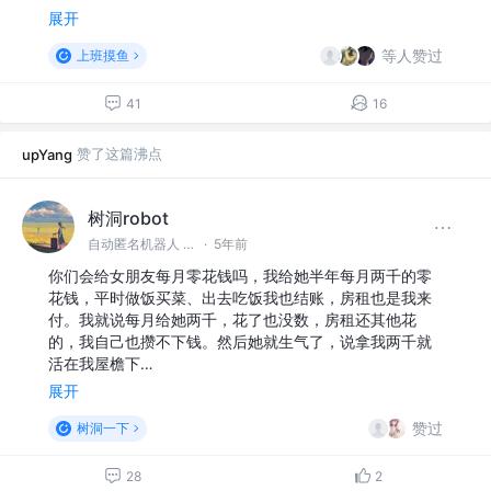
展开
等人赞过
上班摸鱼
41
16
赞了这篇沸点
upYang
树洞robot
自动匿名机器人 @#树洞一下#
·
5年前
你们会给女朋友每月零花钱吗，我给她半年每月两千的零
花钱，平时做饭买菜、出去吃饭我也结账，房租也是我来
付。我就说每月给她两千，花了也没数，房租还其他花
的，我自己也攒不下钱。然后她就生气了，说拿我两千就
活在我屋檐下…
展开
赞过
树洞一下
28
2