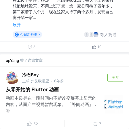
在工位坐不住，很烦，，只想在家休息，每天早上起来只
想把地球毁灭，不用上班了就，第一家公司待了四年多，
第二家带了六个月，现在这家只待了两个多月，发现自己
离开第一家…
展开
等人赞过
今日新鲜事
21
10
赞了这篇文章
upYang
冷石Boy
关注
上单 @艾欧尼亚
6年前
·
从零开始的 Flutter 动画
动画本质是在一段时间内不断改变屏幕上显示的
内容，从而产生视觉暂留现象。 「补间动画」：
补...
52
7