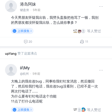
港岛阿妹
键盘侠
·
5年前
今天男朋友怀疑我出轨，我劈头盖脸把他骂了一顿，我别
的男朋友都没怀疑我出轨，怎么就你事多？
等人赞过
上班摸鱼
20
11
赞了这篇沸点
upYang
屿My
@杭州
·
5年前
大晚上的我在改bug，同事给我钉钉发消息，然后撤回
了，然后给我打电话，我在改bug没看到，已经不是一次
两次打电话了……
为什么要有钉钉电话这个功能
11点了打什么电话呢
等人赞过
上班摸鱼