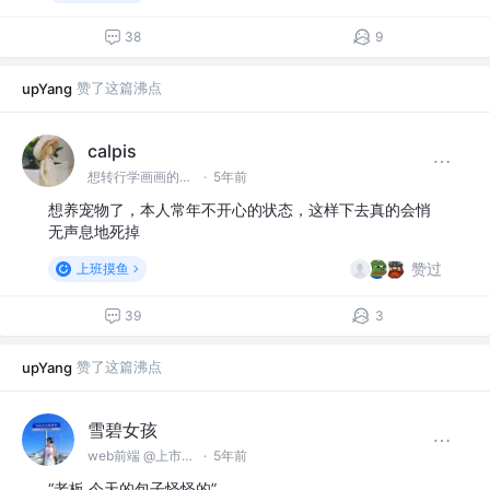
38
9
赞了这篇沸点
upYang
calpis
想转行学画画的前端
·
5年前
想养宠物了，本人常年不开心的状态，这样下去真的会悄
无声息地死掉
赞过
上班摸鱼
39
3
赞了这篇沸点
upYang
雪碧女孩
web前端 @上市公司
·
5年前
“老板 今天的包子怪怪的”