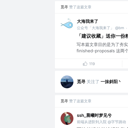
觅寻
赞了这篇文章
大海我来了
公众号「大海我来了」 @bm
·
「建议收藏」送你一份精
写本篇文章目的是为了夯实基础，
finished-proposal
119
觅寻
关注了
一抹斜阳丶
觅寻
赞了这篇文章
ssh_晨曦时梦见兮
前端从进阶到入院 @字节跳动