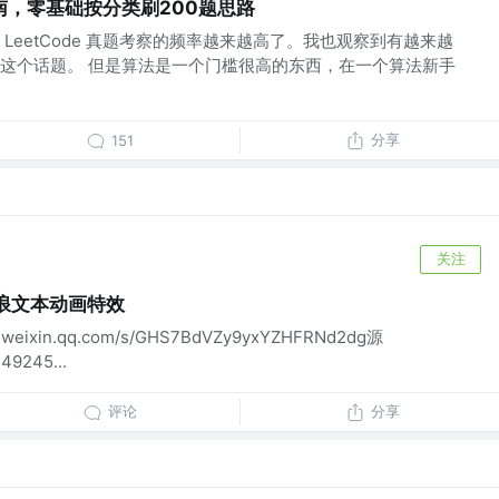
，零基础按分类刷200题思路
LeetCode 真题考察的频率越来越高了。我也观察到有越来越
这个话题。 但是算法是一个门槛很高的东西，在一个算法新手
分享
151
关注
波浪文本动画特效
eixin.qq.com/s/GHS7BdVZy9yxYZHFRNd2dg源
49245...
评论
分享