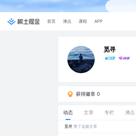
首页
沸点
课程
APP
觅寻
获得徽章 0
动态
文章
专栏
沸点
觅寻
赞了这篇文章