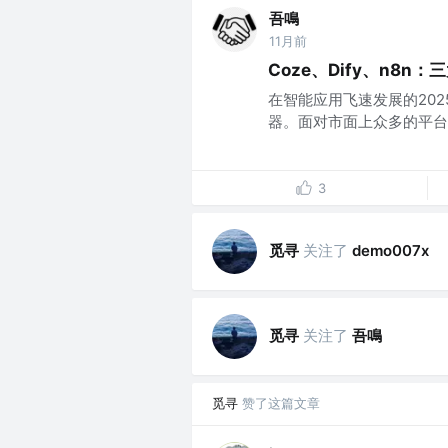
吾鳴
11月前
Coze、Dify、n8
在智能应用飞速发展的20
器。面对市面上众多的平台，
3
觅寻
关注了
demo007x
觅寻
关注了
吾鳴
觅寻
赞了这篇文章