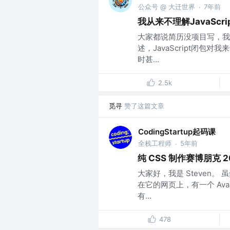
公众号 @ 大迁世界
7年前
·
我从来不理解JavaSc
大家都说简历没项目写，我
述，JavaScript闭
时甚...
2.5k
觅寻
赞了这篇文章
CodingStartup起码课
全栈工程师
5年前
·
纯 CSS 制作赛博朋克 2
大家好，我是 Steven。
在它的网页上，有一个 Ava
有...
478