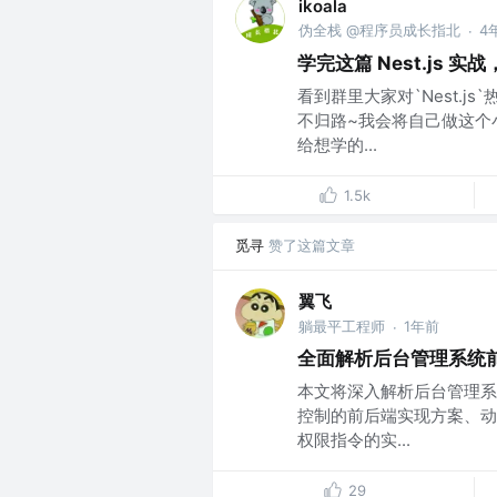
ikoala
伪全栈 @程序员成长指北
4
·
学完这篇 Nest.js 
看到群里大家对`Nest.js`
不归路~我会将自己做这个
给想学的...
1.5k
觅寻
赞了这篇文章
翼飞
躺最平工程师
1年前
·
全面解析后台管理系统前
本文将深入解析后台管理系
控制的前后端实现方案、动
权限指令的实...
29