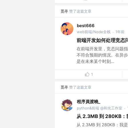
觅寻
赞了这篇文章
best666
web前端/Node全栈
1年前
·
前端开发如何处理竞态
在前端开发里，竞态问题指
不符合预期的情况。在异步
是在未来某个时刻...
1
觅寻
赞了这篇文章
程序員渡曉_
python&前端 @和光工作室
·
从 2.3MB 到 280
从 2.3MB 到 280K