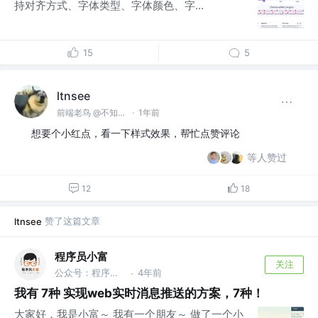
持对齐方式、字体类型、字体颜色、字...
15
5
ltnsee
前端老鸟 @不知名小公司
·
1年前
想要个小红点，看一下样式效果，帮忙点赞评论
等人赞过
12
18
赞了这篇文章
ltnsee
程序员小富
关注
公众号：程序员小富
4年前
·
我有 7种 实现web实时消息推送的方案，7种！
大家好，我是小富～ 我有一个朋友～ 做了一个小