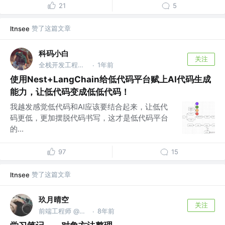
21
5
赞了这篇文章
ltnsee
科码小白
关注
全栈开发工程师 @腾讯
1年前
·
使用Nest+LangChain给低代码平台赋上AI代码生成
能力，让低代码变成低低代码！
我越发感觉低代码和AI应该要结合起来，让低代
码更低，更加摆脱代码书写，这才是低代码平台
的...
97
15
赞了这篇文章
ltnsee
玖月晴空
关注
前端工程师 @外研社
8年前
·