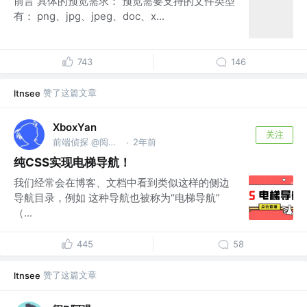
前言 具体的预览需求： 预览需要支持的文件类型
有： png、jpg、jpeg、doc、x...
743
146
赞了这篇文章
ltnsee
XboxYan
关注
前端侦探 @阅文集团
2年前
·
纯CSS实现电梯导航！
我们经常会在博客、文档中看到类似这样的侧边
导航目录，例如 这种导航也被称为“电梯导航”
（...
445
58
赞了这篇文章
ltnsee