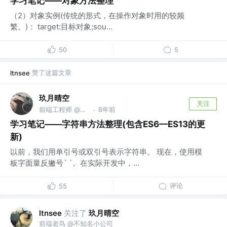
学习笔记——对象方法整理
（2）对象实例(传统的形式，在操作对象时用的较频
繁。)： target:目标对象;sou...
50
5
赞了这篇文章
ltnsee
玖月晴空
关注
前端工程师 @外研社
8年前
·
学习笔记——字符串方法整理(包含ES6—ES13的更
新)
以前，我们用单引号或双引号表示字符串。 现在，使用模
板字面量反撇号` `。在实际开发中，...
评论
55
关注了
玖月晴空
ltnsee
前端老鸟 @不知名小公司