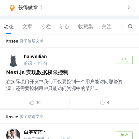
获得徽章 0
动态
文章
专栏
沸点
收藏集
关注
赞
115
赞了这篇文章
ltnsee
haiweilian
关注
前端
1年前
·
Nest.js 实现数据权限控制
在实际项目开发中我们不仅要控制一个用户能访问那些资
源，还需要控制用户只能访问资源中的某部...
10
4
赞了这篇文章
ltnsee
白雾茫茫丶
关注
摸鱼工程师 @谜叶象限
3年前