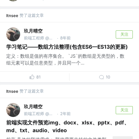
赞了这篇文章
ltnsee
玖月晴空
关注
前端工程师 @外研社
8年前
·
学习笔记——数组方法整理(包含ES6—ES13的更新)
定义：数组是值的有序集合。 `JS`的数组是无类型的，数
组元素可以是任意类型，并且同一个...
81
10
赞了这篇文章
ltnsee
玖月晴空
关注
前端工程师 @外研社
2年前
·
前端实现文件预览img、docx、xlsx、pptx、pdf、
md、txt、audio、video