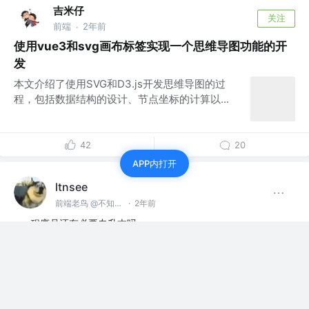
吉米仔
关注
前端
2年前
·
使用vue3和svg画布标签实现一个思维导图功能的开
发
本文介绍了使用SVG和D3.js开发思维导图的过
程，包括数据结构的设计、节点坐标的计算以...
42
20
APP内打开
ltnsee
前端老鸟 @不知名小公司
·
2年前
程序员还有必要专升本吗
赞过
12
3
赞了这篇文章