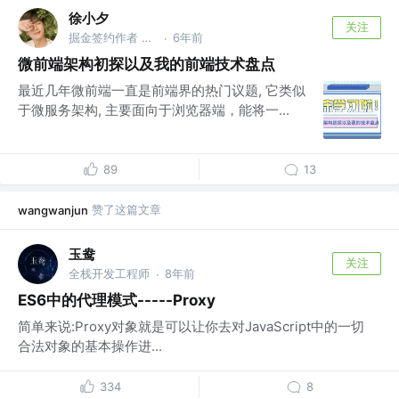
徐小夕
关注
掘金签约作者 @flowmix多模态
6年前
·
微前端架构初探以及我的前端技术盘点
最近几年微前端一直是前端界的热门议题, 它类似
于微服务架构, 主要面向于浏览器端，能将一...
89
13
赞了这篇文章
wangwanjun
玉鸯
关注
全栈开发工程师
8年前
·
ES6中的代理模式-----Proxy
简单来说:Proxy对象就是可以让你去对JavaScript中的一切
合法对象的基本操作进...
334
8