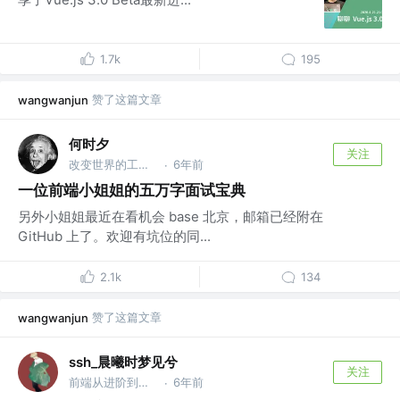
1.7k
195
赞了这篇文章
wangwanjun
何时夕
关注
改变世界的工程师 @有意思有限公司
6年前
·
一位前端小姐姐的五万字面试宝典
另外小姐姐最近在看机会 base 北京，邮箱已经附在
GitHub 上了。欢迎有坑位的同...
2.1k
134
赞了这篇文章
wangwanjun
ssh_晨曦时梦见兮
关注
前端从进阶到入院 @字节跳动
6年前
·