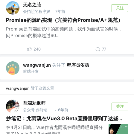
无名之苝
关注
会拍照的程序媛
7年前
·
Promise的源码实现（完美符合Promise/A+规范）
Promise是前端面试中的高频问题，我作为面试官的时候，
问Promise的概率超过90...
240
77
关注了
程序员依扬
wangwanjun
前端开发
赞了这篇文章
wangwanjun
前端劝退师
关注
公众号 @前端劝退师
6年前
·
抄笔记：尤雨溪在Vue3.0 Beta直播里聊到了这些…
在4月21日晚，Vue作者尤雨溪在哔哩哔哩直播分
享了Vue.js 3.0 Beta最新进...