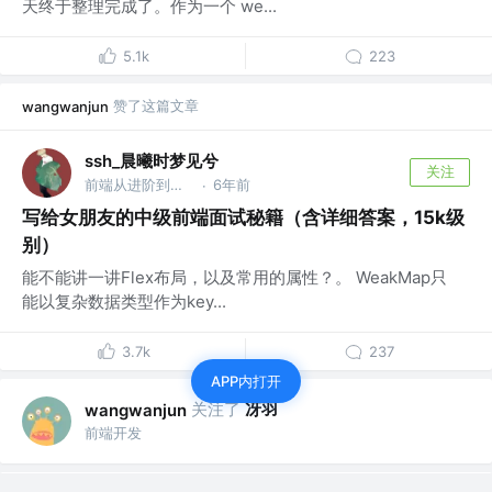
天终于整理完成了。作为一个 we...
5.1k
223
赞了这篇文章
wangwanjun
ssh_晨曦时梦见兮
关注
前端从进阶到入院 @字节跳动
6年前
·
写给女朋友的中级前端面试秘籍（含详细答案，15k级
别）
能不能讲一讲Flex布局，以及常用的属性？。 WeakMap只
能以复杂数据类型作为key...
3.7k
237
APP内打开
关注了
冴羽
wangwanjun
前端开发