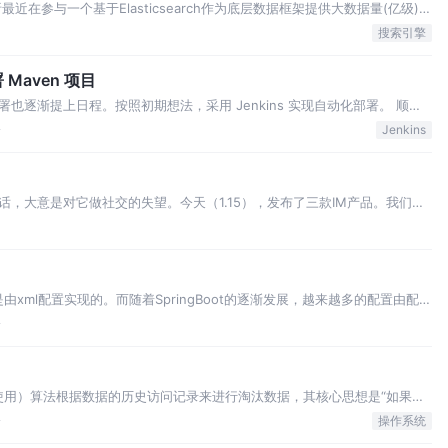
分析最近在参与一个基于Elasticsearch作为底层数据框架提供大数据量(亿级)的
lasticsearch
搜索引擎
部署 Maven 项目
逐渐提上日程。按照初期想法，采用 Jenkins 实现自动化部署。 顺便
文本地化建设。 在明确需求之后，则需要参考官方文档着手部署 Jenkins 服务
论
Jenkins
，大意是对它做社交的失望。今天（1.15），发布了三款IM产品。我们假
沟成为阻碍每代人之间交流的障碍。代沟很难避免，因为它通常
QL都是由xml配置实现的。而随着SpringBoot的逐渐发展，越来越多的配置由配置
了注解方式的一个棘手问题。Myb
论
d，最近最少使用）算法根据数据的历史访问记录来进行淘汰数据，其核心思想是“如果数
也更高”。 最常见的实现是使用一个链表保存缓存数据，详细算法实现如下
论
操作系统
（即缓存数据…