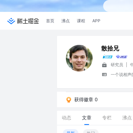
首页
沸点
课程
APP
散拾兄
研究员
|
一个说相声
获得徽章 0
动态
文章
专栏
沸点