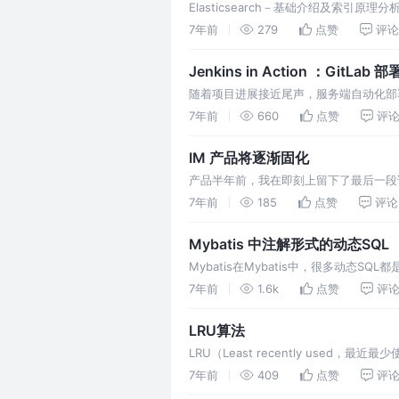
Elasticsearch－基础介绍及索引原理
实时统计查询的方案设计工作，花了些时间学习E
7年前
279
点赞
评论
Jenkins in Action ：GitLab 
随着项目进展接近尾声，服务端自动化部署也
插播一句广告，欢迎参与 Jenkins 中
7年前
660
点赞
评
器。 配置好插件后，需要对 Jenkins …
IM 产品将逐渐固化
产品半年前，我在即刻上留下了最后一段话
设每十年称为一代人，而每代人之间的代
7年前
185
点赞
评论
Mybatis 中注解形式的动态SQL
Mybatis在Mybatis中，很多动态S
文件转成注解的形式。其中动态SQL成为
7年前
1.6k
点赞
评
LRU算法
LRU（Least recently use
据最近被访问过，那么将来被访问的几率
7年前
409
点赞
评
新数据插入到链表头部； 每当缓存命中