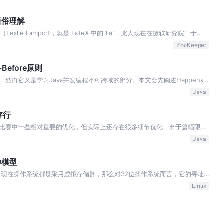
通俗理解
eslie Lamport，就是 LaTeX 中的"La"，此人现在在微软研究院）于
容错特性的一致性算法。 Paxos算法目前在Google的Chubby、
论
ZooKeeper
Before原则
概念，然而它又是学习Java并发编程不可跨域的部分。本文会先阐述Happens-
程可见性，然后再详细讲解Happens-Before原则本身。 在现代操作系统
论
Java
缓存行
比赛中一些相对重要的优化，但实际上还存在很多细节优化，出于篇幅限制
理成独立的知识点，并归类到我的系列文章「JAVA 拾遗」中。 如上述代
Java
arr 并且使用了横向…
O模型
 现在操作系统都是采用虚拟存储器，那么对32位操作系统而言，它的寻址
次方）。操作系统的核心是内核，独立于普通的应用程序，可以访问受保护的内
Linux
限。为了保证用户进程不能直接操作…