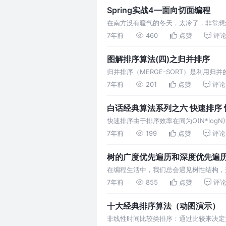
Spring实战4—面向切面编程
在南方没有暖气的冬天，太冷了，非常想
电，也就需要交不少电费。没家都会有一
7年前
460
点赞
评
假设：去掉电表和电费收取员，因此也没
图解排序算法(四)之归并排序
归并排序（MERGE-SORT）是利用归并的
略（分治法将问题分(divide)成一些小
7年前
201
点赞
评论
补"在一起，即分而治之)。 分而治…
白话经典算法系列之六 快速排序
快速排序由于排序效率在同为O(N*log
治法也确实实用，因此很多软件公司的笔
7年前
199
点赞
评论
方面的考试如软考，考研中也常常出现快
树的广度优先遍历和深度优先遍历
在编程生活中，我们总会遇见树性结构，
假设有一颗这样树，（是不是二叉树都没关系，原
7年前
855
点赞
评
检验来说是对每一层节点依次访问，访问
十大经典排序算法（动图演示）
非线性时间比较类排序：通过比较来决定元