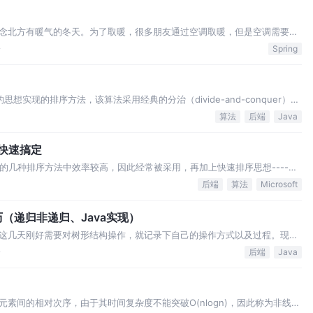
念北方有暖气的冬天。为了取暖，很多朋友通过空调取暖，但是空调需要耗
个电表，每隔一段时间都会有记录员来家里收取这段时间的电费。 现在做个
论
Spring
有人定期来家里收电费。这时就需要我们…
思想实现的排序方法，该算法采用经典的分治（divide-and-conquer）策
的问题然后递归求解，而治(conquer)的阶段则将分的阶段得到的各答案"修
算法
后端
Java
 快速搞定
N)的几种排序方法中效率较高，因此经常被采用，再加上快速排序思想----分
试面试，包括像腾讯，微软等知名IT公司都喜欢考这个，还有大大小的程序
后端
算法
Microsoft
速排序的身影。 总的说来…
（递归非递归、Java实现）
这几天刚好需要对树形结构操作，就记录下自己的操作方式以及过程。现在
理都是一样的） 英文缩写为BFS即Breadth FirstSearch。其过程
论
后端
Java
完一层进入下一层…
素间的相对次序，由于其时间复杂度不能突破O(nlogn)，因此称为非线性