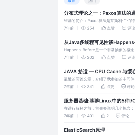
最新
热门
分布式理论之一：Paxos算法的
维基的简介：Paxos算法是莱斯利·兰伯特（L
1990年提出的一种基于消息传递且具有高度
7年前
254
点赞
评
MegaStore、Spanner…
从Java多线程可见性谈Happens-
Happens-Before是一个非常抽象的
Before在并发编程中解决的问题——多线
7年前
202
点赞
评
上编写并发程序时，除了要注意线程安…
JAVA 拾遗 — CPU Cache 与
最近的两篇文章，介绍了我参加的中间件
并未提及，在最近的博文中，我会将他们整
7年前
341
点赞
评论
码所示，定义了一个二维数组 long[][] 
服务器基础:聊聊Linux中的5种I/
在进行解释之前，首先要说明几个概念：
空间（虚拟存储空间）为4G（2的32
7年前
401
2
评论
存空间，也有访问底层硬件设备的所有权
ElasticSearch原理