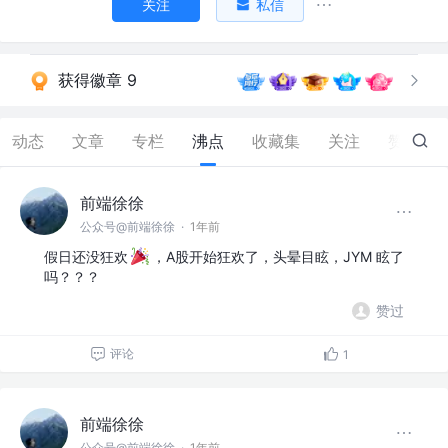
关注
私信
获得徽章 9
动态
文章
专栏
沸点
收藏集
关注
赞
47
前端徐徐
公众号@前端徐徐
·
1年前
假日还没狂欢
，A股开始狂欢了，头晕目眩，JYM 眩了
吗？？？
赞过
评论
1
前端徐徐
公众号@前端徐徐
·
1年前