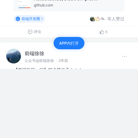
github.com
等人赞过
前端开发圈
评论
5
APP内打开
前端徐徐
公众号@前端徐徐
·
2年前
【前端每日一问】打卡第二天！！！
[前端每日一问]对比一下Vue2 和 Vue3？
juejin.cn
等人赞过
2
4
前端徐徐