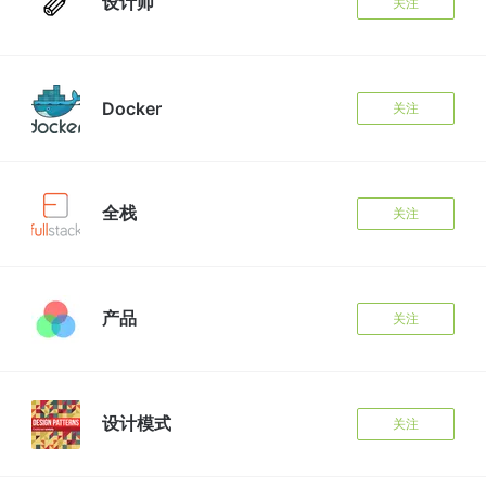
设计师
关注
Docker
关注
全栈
关注
产品
关注
设计模式
关注