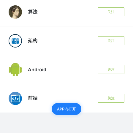
算法
关注
架构
关注
Android
关注
前端
关注
APP内打开