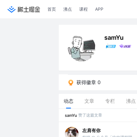
首页
沸点
课程
APP
samYu
获得徽章 0
动态
文章
专栏
沸点
赞了这篇文章
samYu
左肩有你