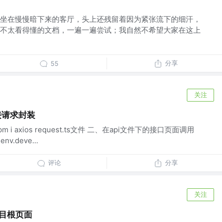
坐在慢慢暗下来的客厅，头上还残留着因为紧张流下的细汗，
不太看得懂的文档，一遍一遍尝试；我自然不希望大家在这上
分享
55
关注
对接请求封装
pm i axios request.ts文件 二、在api文件下的接口页面调用
v.deve...
评论
分享
关注
p项目根页面