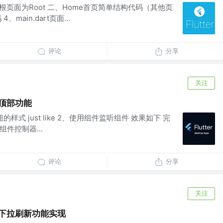
根页面为Root 二、Home首页简单结构代码（其他页
、main.dart页面...
评论
分享
关注
到顶部功能
式 just like 2、使用组件监听组件 效果如下 完
件控制器...
评论
分享
关注
载，下拉刷新功能实现