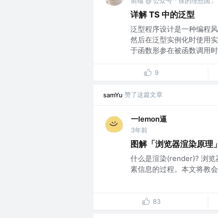
前端 @ 公众号「徐的理想国」
详解 TS 中的泛型
泛型程序设计是一种编程风
然后在泛型实例化时使用实
于函数形参在被函数调用时传
9
赞了这篇文章
samYu
一lemon逼
3年前
图解「浏览器渲染原理
什么是渲染(render)?
素信息的过程。本文将教会你
83