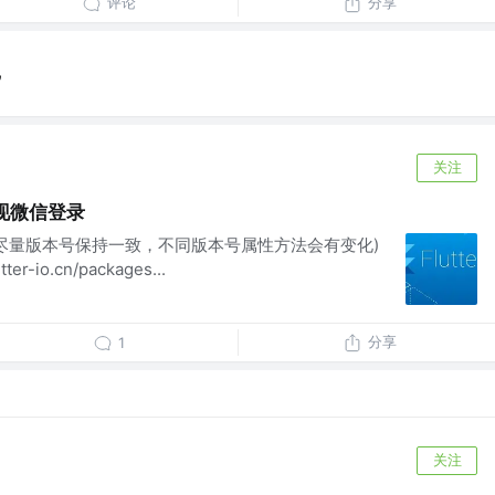
评论
分享
记
关注
包实现微信登录
.4.2(尽量版本号保持一致，不同版本号属性方法会有变化)
er-io.cn/packages...
分享
1
关注