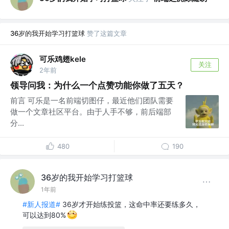
36岁的我开始学习打篮球
赞了这篇文章
可乐鸡翅kele
关注
2年前
领导问我：为什么一个点赞功能你做了五天？
前言 可乐是一名前端切图仔，最近他们团队需要
做一个文章社区平台。由于人手不够，前后端部
分...
480
190
36岁的我开始学习打篮球
1年前
#新人报道#
36岁才开始练投篮，这命中率还要练多久，
可以达到80%