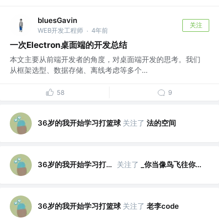
bluesGavin
关注
WEB开发工程师
4年前
·
一次Electron桌面端的开发总结
本文主要从前端开发者的角度，对桌面端开发的思考。我们
从框架选型、数据存储、离线考虑等多个...
58
9
36岁的我开始学习打篮球
关注了
法的空间
36岁的我开始学习打篮球
关注了
_你当像鸟飞往你的山
36岁的我开始学习打篮球
关注了
老李code