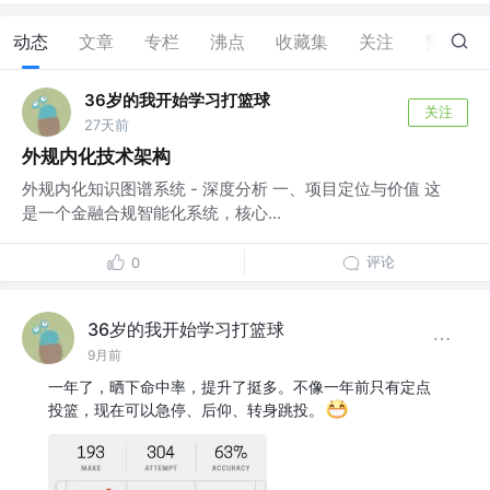
动态
文章
专栏
沸点
收藏集
关注
赞
8
36岁的我开始学习打篮球
关注
27天前
外规内化技术架构
外规内化知识图谱系统 - 深度分析 一、项目定位与价值 这
是一个金融合规智能化系统，核心...
评论
0
36岁的我开始学习打篮球
9月前
一年了，晒下命中率，提升了挺多。不像一年前只有定点
投篮，现在可以急停、后仰、转身跳投。