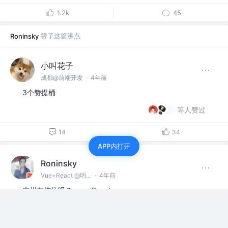
1.2k
45
赞了这篇沸点
Roninsky
小叫花子
成都@前端开发
·
4年前
3个赞提桶
等人赞过
14
34
APP内打开
Roninsky
Vue+React @明源云
·
4年前
广州有坑位吗？vue、React
赞过
内推招聘广场