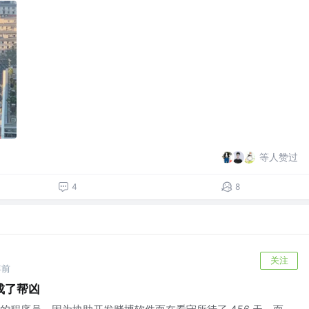
等人赞过
4
8
关注
年前
成了帮凶