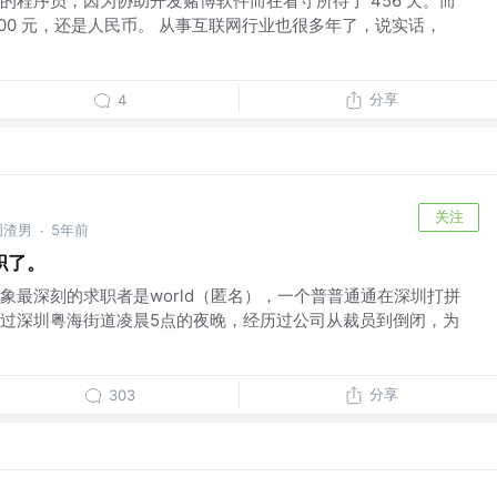
的程序员，因为协助开发赌博软件而在看守所待了 456 天。而
500 元，还是人民币。 从事互联网行业也很多年了，说实话，
分享
4
关注
图渣男
5年前
·
职了。
象最深刻的求职者是world（匿名），一个普普通通在深圳打拼
过深圳粤海街道凌晨5点的夜晚，经历过公司从裁员到倒闭，为
分享
303