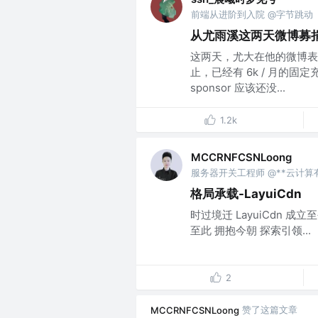
前端从进阶到入院 @字节跳动
从尤雨溪这两天微博募
这两天，尤大在他的微博表
止，已经有 6k / 月的
sponsor 应该还没...
1.2k
MCCRNFCSNLoong
服务器开关工程师 @**云计
格局承载-LayuiCdn
时过境迁 LayuiCdn 
至此 拥抱今朝 探索引领...
2
赞了这篇文章
MCCRNFCSNLoong