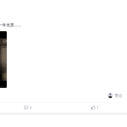
只一年光景……
赞过
3
1