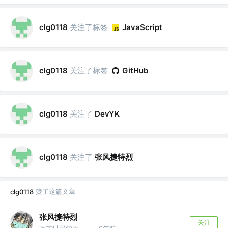
关注了标签
clg0118
JavaScript
关注了标签
clg0118
GitHub
关注了
clg0118
DevYK
关注了
张风捷特烈
clg0118
赞了这篇文章
clg0118
张风捷特烈
关注