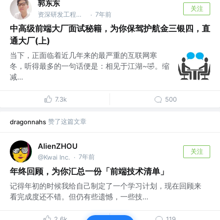
郭东东
关注
资深研发工程师 @字节跳动
7年前
·
中高级前端大厂面试秘籍，为你保驾护航金三银四，直
通大厂(上)
当下，正面临着近几年来的最严重的互联网寒
冬，听得最多的一句话便是：相见于江湖~🤣。缩
减...
7.3k
500
赞了这篇文章
dragonnahs
AlienZHOU
关注
7年前
@Kwai Inc.
·
年终回顾，为你汇总一份「前端技术清单」
记得年初的时候我给自己制定了一个学习计划，现在回顾来
看完成度还不错。但仍有些遗憾，一些技...
2.6k
119