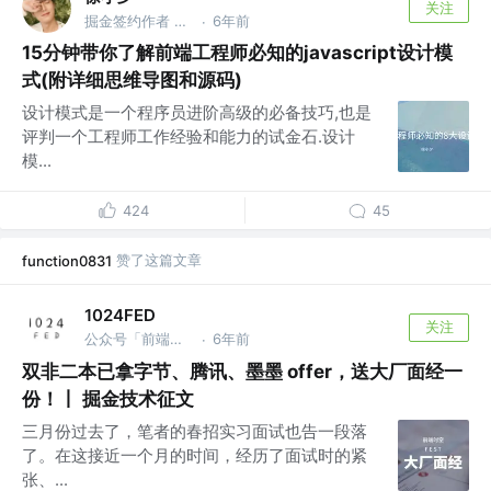
关注
掘金签约作者 @flowmix多模态
6年前
·
15分钟带你了解前端工程师必知的javascript设计模
式(附详细思维导图和源码)
设计模式是一个程序员进阶高级的必备技巧,也是
评判一个工程师工作经验和能力的试金石.设计
模...
424
45
赞了这篇文章
function0831
1024FED
关注
公众号「前端时空」 @1024.Cool
6年前
·
双非二本已拿字节、腾讯、墨墨 offer，送大厂面经一
份！丨 掘金技术征文
三月份过去了，笔者的春招实习面试也告一段落
了。在这接近一个月的时间，经历了面试时的紧
张、...