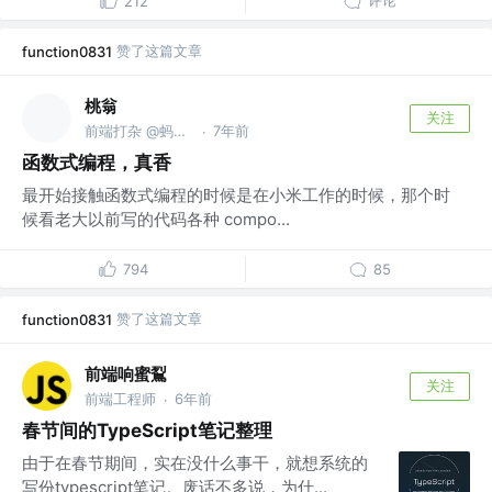
评论
212
赞了这篇文章
function0831
桃翁
关注
前端打杂 @蚂蚁集团
7年前
·
函数式编程，真香
最开始接触函数式编程的时候是在小米工作的时候，那个时
候看老大以前写的代码各种 compo...
794
85
赞了这篇文章
function0831
前端响蜜鴷
关注
前端工程师
6年前
·
春节间的TypeScript笔记整理
由于在春节期间，实在没什么事干，就想系统的
写份typescript笔记。废话不多说，为什...