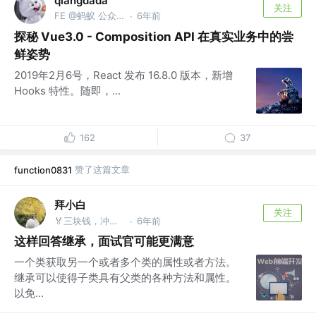
qiangdada
关注
FE @蚂蚁 公众号：合格前端
6年前
·
探秘 Vue3.0 - Composition API 在真实业务中的尝
鲜姿势
2019年2月6号，React 发布 16.8.0 版本，新增
Hooks 特性。随即，...
162
37
赞了这篇文章
function0831
拜小白
关注
🏅三块钱，冲冲冲 @只管挖坑不管埋
6年前
·
这样回答继承，面试官可能更满意
一个类获取另一个或者多个类的属性或者方法。
继承可以使得子类具有父类的各种方法和属性。
以免...