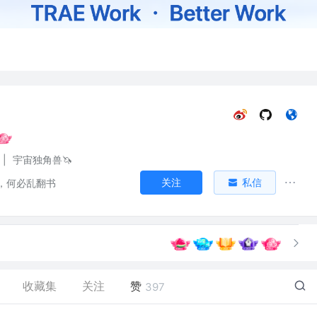
|
宇宙独角兽🦄️
关注
私信
，何必乱翻书
收藏集
关注
赞
397