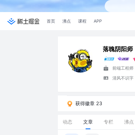
首页
沸点
课程
APP
落魄阴阳师
前端工程师
清风不识字
获得徽章 23
动态
文章
专栏
沸点