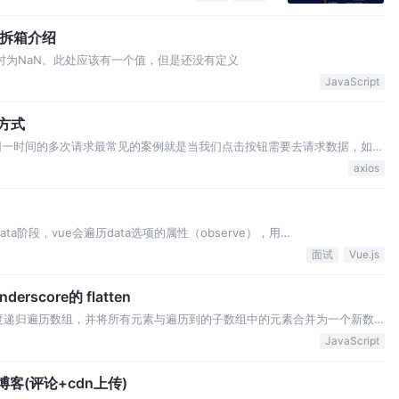
装箱拆箱介绍
数值时为NaN。此处应该有一个值，但是还没有定义
JavaScript
的方式
中取消同一时间的多次请求最常见的案例就是当我们点击按钮需要去请求数据，如果
击按钮，可能会同时发出好几条相同的请求，造成服务器压
axios
Data阶段，vue会遍历data选项的属性（observe），用
转为 getter/setter并且在内部追踪相关依赖(dep)，在属性被访问和修改时通知变
面试
Vue.js
erscore的 flatten
指定的深度递归遍历数组，并将所有元素与遍历到的子数组中的元素合并为一个新数
的结构深度,默认为1
JavaScript
博客(评论+cdn上传)