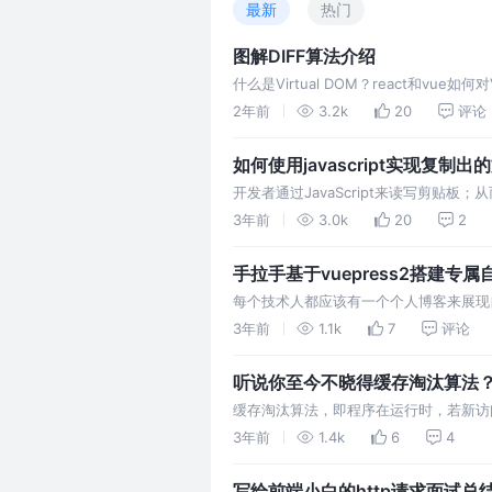
最新
热门
图解DIFF算法介绍
什么是Virtual DOM？react和vue如
解的方式尽可能简单的讲解diff是如何实
2年前
3.2k
20
评论
如何使用javascript实现复制
开发者通过JavaScript来读写剪贴
Clipboard API和execCommand的使
3年前
3.0k
20
2
手拉手基于vuepress2搭建
用功能
每个技术人都应该有一个个人博客来展现自
零开始制作一个够用、专属自己的稳定博
3年前
1.1k
7
评论
草稿箱等等各种自定义功能
听说你至今不晓得缓存淘汰算法？实现
缓存淘汰算法，即程序在运行时，若新访
多余空间，就需要从内存中清除一些数据
3年前
1.4k
6
4
据给出最优、最高效和命中率最高的方案
写给前端小白的http请求面试总