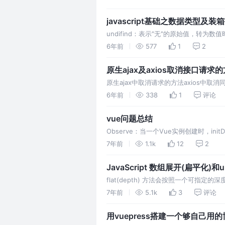
率
javascript基础之数据类型及
undifind：表示"无"的原始值，转为
6年前
577
1
2
原生ajax及axios取消接口请求
原生ajax中取消请求的方法axios
按钮没有坐任何限制的话，当快速多次点
6年前
338
1
评论
vue问题总结
Observe：当一个Vue实例创建时，init
Object.defineProperty 将它们
7年前
1.1k
12
2
化。 导航被触发。 …
JavaScript 数组展开(扁平化)和und
flat(depth) 方法会按照一个可
组返回。参数depth表示要提取嵌套数组
7年前
5.1k
3
评论
用vuepress搭建一个够自己用的