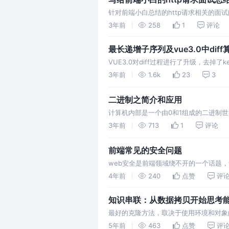
针对前端小白总结的http请求相关的
门级别的知识储备
3年前
258
1
评论
最长递增子序列及vue3.0中diff
VUE3.0对diff过程进行了升级，去掉
在进行dom更新，它的计算方式就是以
3年前
1.6k
23
3
点点推导破解此算法！
二进制之简介和应用
计算机内部是一个由0和1组成的二进制
绍和代码示例。并针对二进制运算在vue
3年前
713
1
评论
前端常见的安全问题
web安全是前端领域绕不开的一个话题
只停留在面试层面。
4年前
240
点赞
评
知识串联：从数据拷贝开始思考
最好的克隆方法，取决于使用环境和对象的
理的方式，都各有各的好处和适用的地方
5年前
463
点赞
评