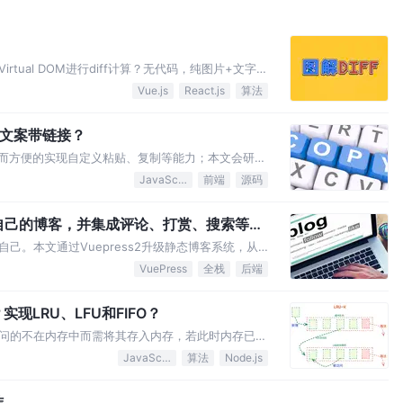
何对Virtual DOM进行diff计算？无代码，纯图片+文字讲
现的
Vue.js
React.js
算法
出的文案带链接？
板；从而方便的实现自定义粘贴、复制等能力；本文会研究
用方法，同时也会研读下clipboard.js
JavaScript
前端
源码
专属自己的博客，并集成评论、打赏、搜索等常
己。本文通过Vuepress2升级静态博客系统，从
客。博客支持了评论、首页、列表页、分页、标签、
VuePress
全栈
后端
LRU、LFU和FIFO？
问的不在内存中而需将其存入内存，若此时内存已无
来存储最新的访问，而这个算法是针对需要淘汰的数
JavaScript
算法
Node.js
结