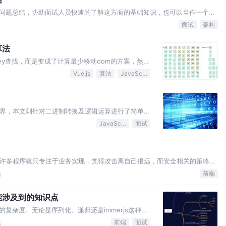
面试问题总结，协助面试人员快速的了解这方面的基础知识，也可以当作一个入
面试
架构
算法
了key查找，而是变成了计算最少移动dom的方案，然后
最长递增子序列算法为基础进行改造而来的，本文将一
Vue.js
算法
JavaScript
世界，本文则针对二进制转换及逻辑运算进行了简单介
3及工作中的应用进行了举例介绍
JavaScript
面试
，许多程序猿只专注于业务实现，觉得攻击离自己很远，而安全相关的策略也
论
前端
能涉及到的知识点
复杂度。无论是序列化、递归还是immerjs这种代
，在合适的时机选择合适的方式，才能保证代码的效
论
前端
面试