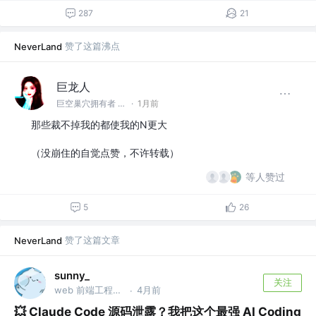
287
21
赞了这篇沸点
NeverLand
巨龙人
巨空巢穴拥有者 @巨龙巢穴
·
1月前
那些裁不掉我的都使我的N更大
（没崩住的自觉点赞，不许转载）
等人赞过
5
26
赞了这篇文章
NeverLand
sunny_
关注
web 前端工程师 @百度、字节跳动、滴滴
4月前
·
💥 Claude Code 源码泄露？我把这个最强 AI Coding