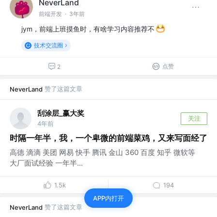
NeverLand
前端开发
·
3年前
jym，前端上班摸鱼时，有啥学习内容推荐不
技术交流圈
点赞
2
赞了这篇文章
NeverLand
刮涂层_赢大奖
关注
4年前
时隔一年半，我，一个卑微的前端菜鸡，又来写面经了
高德 滴滴 美团 网易 快手 腾讯 金山 360 百度 知乎 微软等
大厂面试经验 一年半...
1.5k
194
APP内打开
赞了这篇文章
NeverLand