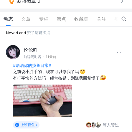
获得徽章 0
动态
文章
专栏
沸点
收藏集
关注
赞
40
赞了这篇沸点
NeverLand
伦伦吖
前端阔耐酱
·
11天前
#晒晒你的摸鱼日常#
之前说小胖手的，现在可以夸我了吗
有打字快的方法吗，经常按错，别嫌我回复慢了
等人赞过
上班摸鱼