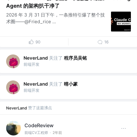
Agent 的架构扒干净了
2026 年 3 月 31 日下午，一条推特引爆了整个技
术圈——@Fried_rice ...
90
16
关注了
程序员吴铭
NeverLand
前端开发
关注了
晴小篆
NeverLand
前端开发
赞了这篇沸点
NeverLand
CodeReview
前端CV工程师
·
2年前