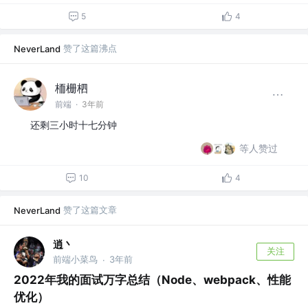
5
4
赞了这篇沸点
NeverLand
栭栅柶
前端
·
3年前
还剩三小时十七分钟
等人赞过
10
4
赞了这篇文章
NeverLand
逍丶
关注
前端小菜鸟
3年前
·
2022年我的面试万字总结（Node、webpack、性能
优化）