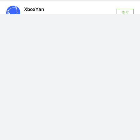
XboxYan
关注
前端侦探 @阅文集团
3年前
·
还在用定时器吗？借助 CSS 来监听事件
平时工作中很多场合都要用到定时器，比如延迟
加载、定时查询等等，但定时器的控制有时候会
有些...
444
78
赞了这篇沸点
NeverLand
我是王大你是谁
NLP，算法，大模型 @宇宙尽头
·
3年前
昨天做梦还是在考试做卷子，吓我一身冷汗，被老师骂狗
血淋头
赞过