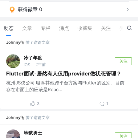
获得徽章 0
动态
文章
专栏
沸点
收藏集
关注
赞
33
Johnny衎
赞了这篇文章
冷了年度
关注
2年前
iOS
·
Flutter面试-居然有人仅用provider做状态管理？
杭州JS侠公司 聊聊其他跨平台方案与Flutter的区别。目前
存在市面上的应该是Reac...
3
1
Johnny衎
赞了这篇文章
地狱勇士
关注