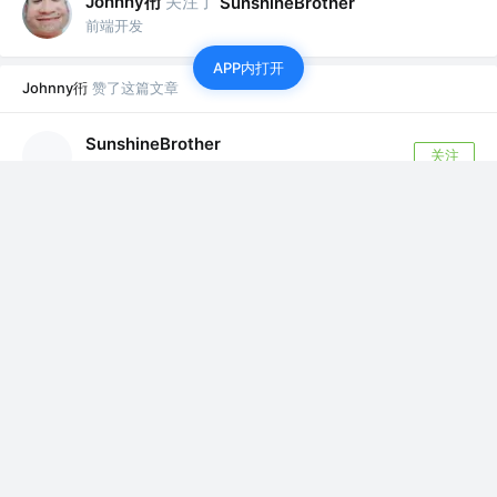
Johnny衎
关注了
SunshineBrother
前端开发
APP内打开
Johnny衎
赞了这篇文章
SunshineBrother
关注
iOS开发工程师
8年前
·
WKWebView详解&WKWebVieW和JS交互
该代理提供的方法，可以用来追踪加载过程（页面开始加
载、加载完成、加载失败）、决定是否执行...
评论
79
Johnny衎
赞了这篇文章
SunshineBrother
关注
iOS开发工程师
8年前
·
iOS 登录加密