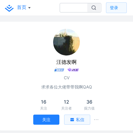
首页
登录
汪德发啊
CV
求求各位大佬带带我啊QAQ
16
12
36
关注
关注者
掘力值
关注
私信