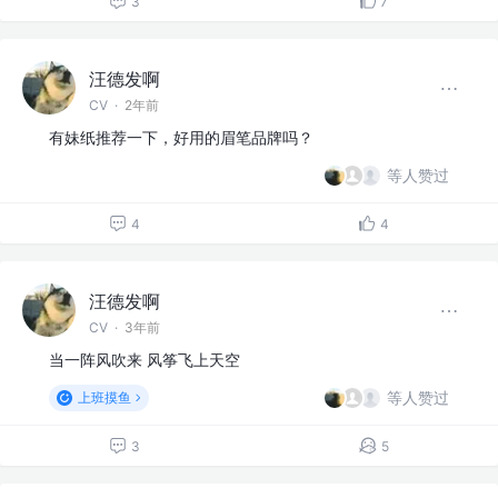
3
7
汪德发啊
CV
·
2年前
有妹纸推荐一下，好用的眉笔品牌吗？
等人赞过
4
4
汪德发啊
CV
·
3年前
当一阵风吹来 风筝飞上天空
等人赞过
上班摸鱼
3
5