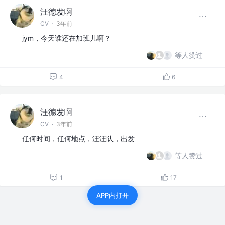
汪德发啊
CV
·
3年前
jym，今天谁还在加班儿啊？
等人赞过
4
6
汪德发啊
CV
·
3年前
任何时间，任何地点，汪汪队，出发
等人赞过
1
17
APP内打开