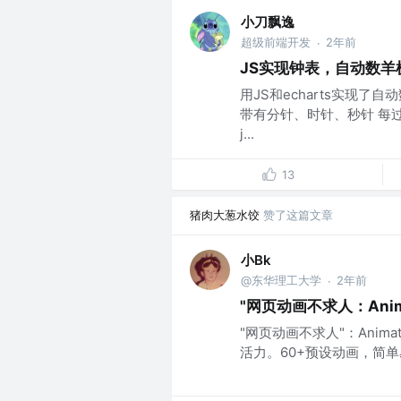
小刀飘逸
超级前端开发
2年前
·
JS实现钟表，自动数羊
用JS和echarts实现
带有分针、时针、秒针 每过一
j...
13
猪肉大葱水饺
赞了这篇文章
小Bk
@东华理工大学
2年前
·
"网页动画不求人：Ani
"网页动画不求人"：Anim
活力。60+预设动画，简单