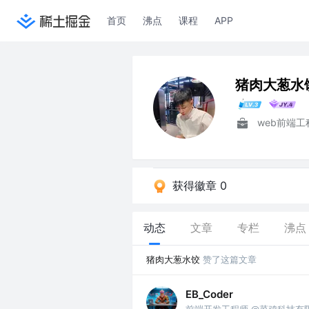
首页
沸点
课程
APP
猪肉大葱水
web前端工
获得徽章 0
动态
文章
专栏
沸点
猪肉大葱水饺
赞了这篇文章
EB_Coder