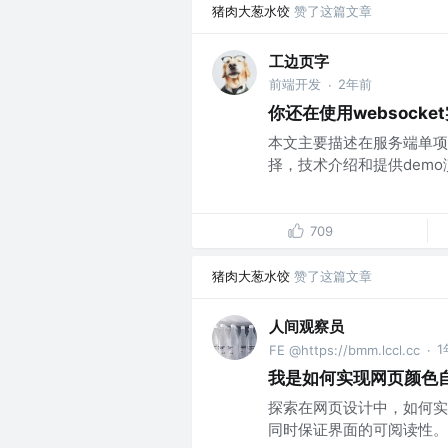
猪肉大葱水饺
赞了这篇文章
工边页字
前端开发
2年前
·
你还在使用websock
本文主要描述在服务端单项对
择，技术介绍和提供demo演
709
猪肉大葱水饺
赞了这篇文章
人间观察员
1
FE @https://bmm.lccl.cc
·
我是如何实现网页颜色
探索在网页设计中，如何实
同时保证界面的可阅读性。..