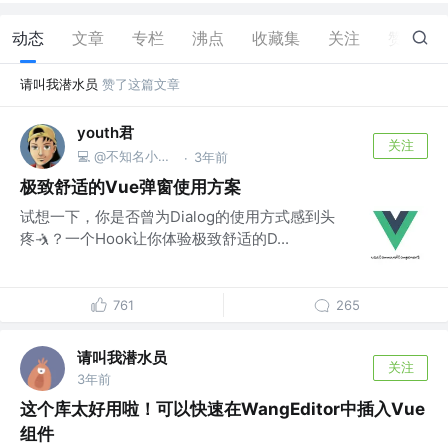
动态
文章
专栏
沸点
收藏集
关注
赞
5
请叫我潜水员
赞了这篇文章
youth君
关注
💻 @不知名小公司
3年前
·
极致舒适的Vue弹窗使用方案
试想一下，你是否曾为Dialog的使用方式感到头
疼🤺？一个Hook让你体验极致舒适的D...
761
265
请叫我潜水员
关注
3年前
这个库太好用啦！可以快速在WangEditor中插入Vue
组件