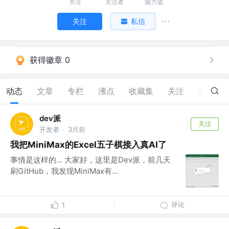
关注
关注者
掘力值
关注
私信
获得徽章 0
动态
文章
专栏
沸点
收藏集
关注
赞
68
dev派
关注
开发者
3月前
·
我把MiniMax的Excel五子棋接入真AI了
事情是这样的... 大家好，这里是Dev派，前几天
刷GitHub，我发现MiniMax有...
评论
1