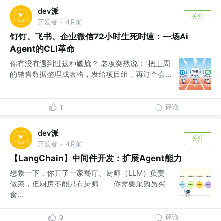
dev派
关注
开发者
4月前
·
钉钉、飞书、企业微信72小时生死时速：一场Ai
Agent的CLI革命
你有没有遇到过这种尴尬？ 老板突然说："把上周
的销售数据整理成表格，发给项目组，再订个会...
评论
1
dev派
关注
开发者
4月前
·
【LangChain】中间件开发：扩展Agent能力
想象一下，你开了一家餐厅。厨师（LLM）负责
做菜，但厨房不能只有厨师——你需要采购员买
食...
评论
0