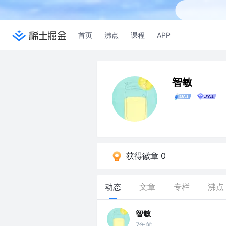
首页
沸点
课程
APP
智敏
获得徽章 0
动态
文章
专栏
沸点
智敏
7年前