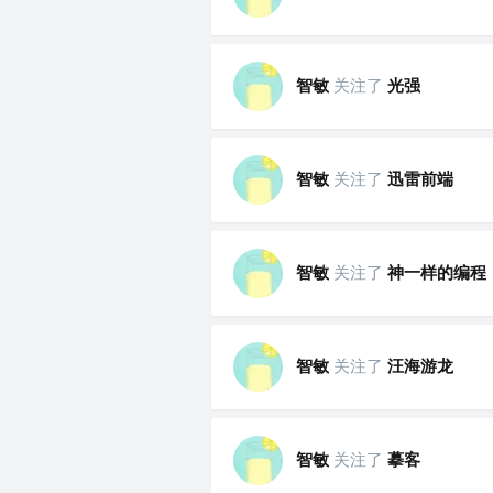
智敏
关注了
光强
智敏
关注了
迅雷前端
智敏
关注了
神一样的编程
智敏
关注了
汪海游龙
智敏
关注了
摹客