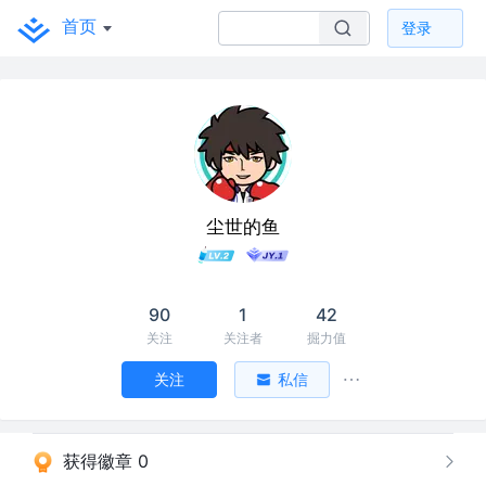
首页
登录
尘世的鱼
90
1
42
关注
关注者
掘力值
关注
私信
获得徽章 0