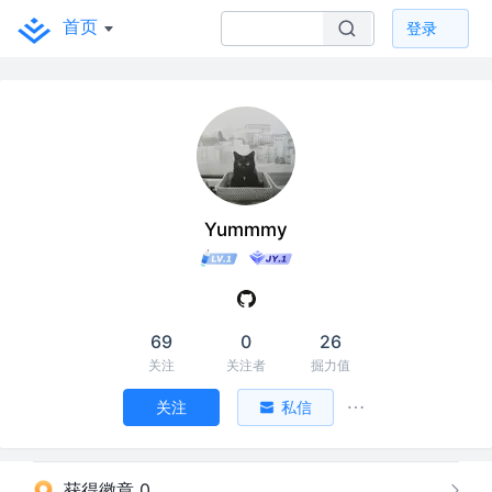
首页
登录
Yummmy
69
0
26
关注
关注者
掘力值
关注
私信
获得徽章 0