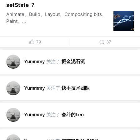
setState ？
Animate、Build、Layout、Compositing bits、
Paint、...
79
37
关注了
掘金泥石流
Yummmy
关注了
快手技术团队
Yummmy
关注了
奋斗的Leo
Yummmy