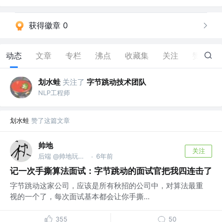
获得徽章 0
动态
文章
专栏
沸点
收藏集
关注
赞
80
划水蛙
关注了
字节跳动技术团队
NLP工程师
划水蛙
赞了这篇文章
帅地
关注
后端 @帅地玩编程
6年前
·
记一次手撕算法面试：字节跳动的面试官把我四连击了
字节跳动这家公司，应该是所有秋招的公司中，对算法最重
视的一个了，每次面试基本都会让你手撕...
355
50