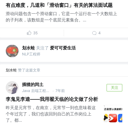
有点难度，几道和「滑动窗口」有关的算法面试题
滑动问题包含一个滑动窗口，它是一个运行在一个大数组上
的子列表，该数组是一个底层元素集合。...
35
4
划水蛙
关注了
爱可可爱生活
NLP工程师
划水蛙
赞了这篇文章
插猹的闰土
关注
Java 后端工程师 @阿里巴巴
7年前
·
李鬼见李逵——我用翟天临的论文做了分析
昨天是元宵节，在南京，元宵节一到也意味着这
个年过完了，我们也该回到自己的工作岗位上
了。都...