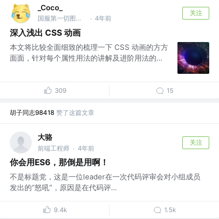
_Coco_
关注
国服第一切图仔 @Shopee
4年前
·
深入浅出 CSS 动画
本文将比较全面细致的梳理一下 CSS 动画的方方
面面，针对每个属性用法的讲解及进阶用法的...
309
15
胡子同志98418
赞了这篇文章
大骆
关注
前端工程师
4年前
·
你会用ES6，那倒是用啊！
不是标题党，这是一位leader在一次代码评审会对小组成员
发出的“怒吼”，原因是在代码评...
9.4k
1.5k