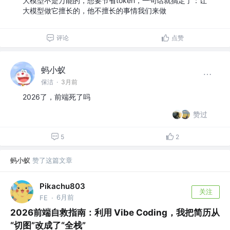
大模型不是万能的，想要节省token，一句话就搞定了：让
大模型做它擅长的，他不擅长的事情我们来做
评论
点赞
蚂小蚁
保洁
·
3月前
2026了，前端死了吗
赞过
5
2
蚂小蚁
赞了这篇文章
Pikachu803
关注
6月前
FE
·
2026前端自救指南：利用 Vibe Coding，我把简历从
“切图”改成了“全栈”