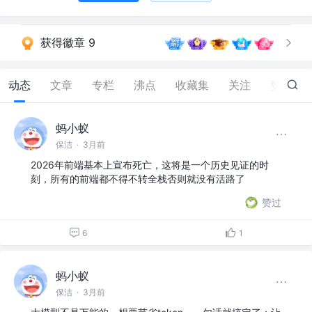
获得徽章 9
动态
文章
专栏
沸点
收藏集
关注
赞
1.1K
蚂小蚁
保洁
·
3月前
2026年前端基本上宣布死亡，这将是一个历史见证的时
刻，所有的前端都不得不转全栈否则就没有活路了
赞过
6
1
蚂小蚁
保洁
·
3月前