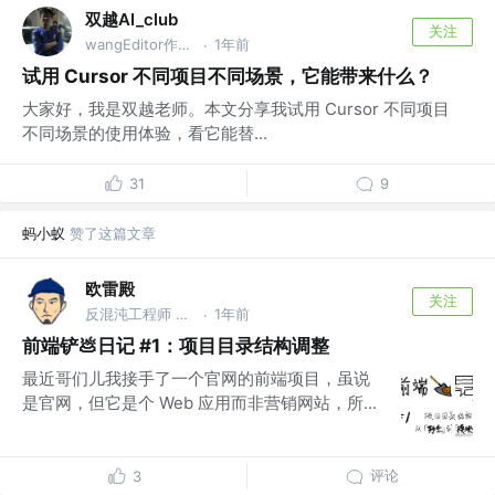
双越AI_club
关注
wangEditor作者，慕课网讲师
1年前
·
试用 Cursor 不同项目不同场景，它能带来什么？
大家好，我是双越老师。本文分享我试用 Cursor 不同项目
不同场景的使用体验，看它能替...
31
9
蚂小蚁
赞了这篇文章
欧雷殿
关注
反混沌工程师 @欧雷流
1年前
·
前端铲💩日记 #1：项目目录结构调整
最近哥们儿我接手了一个官网的前端项目，虽说
是官网，但它是个 Web 应用而非营销网站，所...
评论
3