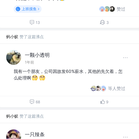
赞过
上班摸鱼
13
3
蚂小蚁
赞了这篇沸点
一颗小透明
1年前
我有一个朋友，公司因故发60%薪水，其他的先欠着，怎
么处理啊
等人赞过
68
9
蚂小蚁
赞了这篇沸点
一只辣条