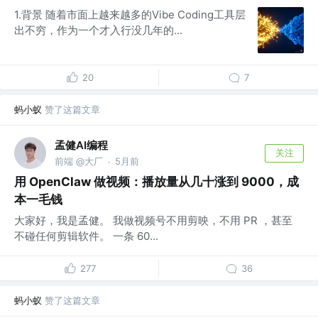
1.背景 随着市面上越来越多的Vibe Coding工具层
出不穷，作为一个才入行没几年的...
20
7
蚂小蚁
赞了这篇文章
孟健AI编程
关注
前端 @大厂
5月前
·
用 OpenClaw 做视频：播放量从几十涨到 9000，成
本一毛钱
大家好，我是孟健。 我做视频号不用剪映，不用 PR ，甚至
不碰任何剪辑软件。 一条 60...
277
36
蚂小蚁
赞了这篇文章