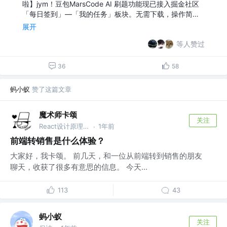
啦】jym！豆包MarsCode AI 刷题功能现已接入掘金社区
「每日签到」—「我的任务」板块。无需下载，操作简…
展开
等人赞过
36
58
蚂小蚁
赞了这篇文章
魔术师卡颂
关注
React设计原理 作者 @裸辞前是前端｜自由职业3年
1年前
·
前端转销售是什么体验？
大家好，我卡颂。 前几天，和一位从前端转到销售的朋友
聊天，收获了很多有意思的信息。 今天...
113
43
蚂小蚁
关注