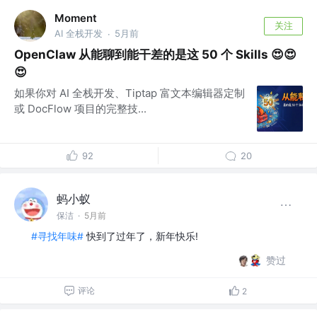
Moment
关注
AI 全栈开发
5月前
·
OpenClaw 从能聊到能干差的是这 50 个 Skills 😍😍
😍
如果你对 AI 全栈开发、Tiptap 富文本编辑器定制
或 DocFlow 项目的完整技...
92
20
蚂小蚁
保洁
·
5月前
#寻找年味#
快到了过年了，新年快乐!
赞过
评论
2