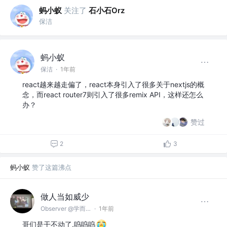
蚂小蚁
关注了
石小石Orz
保洁
蚂小蚁
保洁
·
1年前
react越来越走偏了，react本身引入了很多关于nextjs的概
念，而react router7则引入了很多remix API，这样还怎么
办？
赞过
2
3
蚂小蚁
赞了这篇沸点
做人当如威少
Observer @学而思
·
1年前
哥们是干不动了.呜呜呜