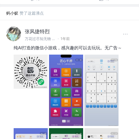
蚂小蚁
赞了这篇沸点
张风捷特烈
万花过尽知无物 @编程之王
·
1年前
纯AI打造的微信小游戏，感兴趣的可以去玩玩。无广告～