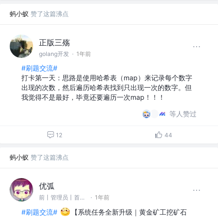
蚂小蚁
赞了这篇沸点
正版三殇
golang开发
·
1年前
#刷题交流#
打卡第一天：思路是使用哈希表（map）来记录每个数字
出现的次数，然后遍历哈希表找到只出现一次的数字。但
我觉得不是最好，毕竟还要遍历一次map！！！
等人赞过
12
44
蚂小蚁
赞了这篇沸点
优弧
前丨管理员丨首席客服君丨运营负责人 @掘金
·
1年前
#刷题交流#
【系统任务全新升级｜黄金矿工挖矿石