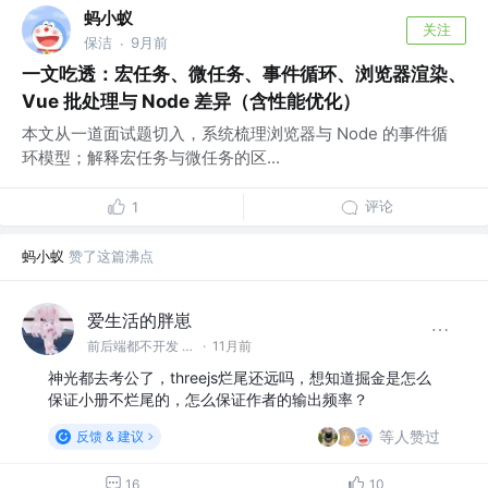
蚂小蚁
关注
保洁
9月前
·
一文吃透：宏任务、微任务、事件循环、浏览器渲染、
Vue 批处理与 Node 差异（含性能优化）
本文从一道面试题切入，系统梳理浏览器与 Node 的事件循
环模型；解释宏任务与微任务的区...
评论
1
蚂小蚁
赞了这篇沸点
爱生活的胖崽
前后端都不开发 @摸鱼第一名
·
11月前
神光都去考公了，threejs烂尾还远吗，想知道掘金是怎么
保证小册不烂尾的，怎么保证作者的输出频率？
等人赞过
反馈 & 建议
16
10