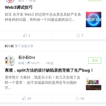
保洁
1年前
·
Web3调试技巧
前言 在开发 Web3 的过程中总会莫名其妙产生各
种各样的问题，有时候一个问题会困扰自己...
2
2
蚂小蚁
赞了这篇文章
石小石Orz
关注
前端 | 🌏 shc1139874527
1年前
·
离谱，split方法的设计缺陷居然导致了生产bug！
需求简介 大家好，我是石小石！前几天实现了这
样一个需求： 由于后端返回的是用逗号分隔的
字...
80
50