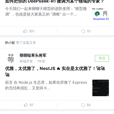
如何把你的 DeePseek-R1 微调为某个领域的专家？
今天我们一起来聊聊大模型的进阶使用：“模型微
调” ，也就是较大家真正的 “调教“ 出一个...
301
10
蚂小蚁
赞了这篇文章
萌萌哒草头将军
关注
前端开发
1年前
·
优雅，太优雅了，NestJS 🔥 实在是太优雅了！🚀🚀
🚀
前言 在 Node.js 生态里，如果你厌倦了 Express
的无结构混乱，又觉得 K...
97
56