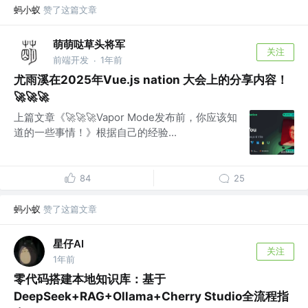
蚂小蚁
赞了这篇文章
萌萌哒草头将军
关注
前端开发
1年前
·
尤雨溪在2025年Vue.js nation 大会上的分享内容！
🚀🚀🚀
上篇文章《🚀🚀🚀Vapor Mode发布前，你应该知
道的一些事情！》根据自己的经验...
84
25
蚂小蚁
赞了这篇文章
星仔AI
关注
1年前
零代码搭建本地知识库：基于
DeepSeek+RAG+Ollama+Cherry Studio全流程指