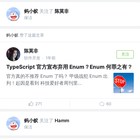
蚂小蚁
关注了
陈莫非
保洁
蚂小蚁
赞了这篇文章
陈莫非
关注
软件开发
1年前
·
TypeScript 官方宣布弃用 Enum？Enum 何罪之有？
官方真的不推荐 Enum 了吗？ 甲级战犯 Enum 出
列！起因是看到 科技爱好者周刊里...
271
60
蚂小蚁
关注了
Hamm
保洁