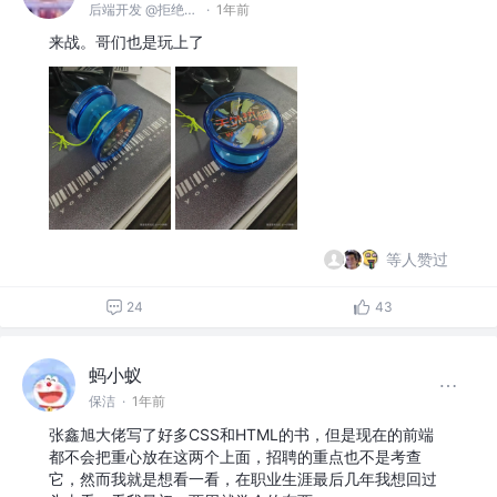
后端开发 @拒绝996
·
1年前
来战。哥们也是玩上了
等人赞过
24
43
蚂小蚁
保洁
·
1年前
张鑫旭大佬写了好多CSS和HTML的书，但是现在的前端
都不会把重心放在这两个上面，招聘的重点也不是考查
它，然而我就是想看一看，在职业生涯最后几年我想回过