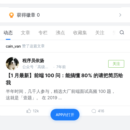
获得徽章 0
动态
文章
专栏
沸点
收藏集
关注
赞
16
赞了这篇文章
cain_van
程序员依扬
关注
公众号「高级前端进阶」 @蚂蚁
7年前
·
【1 月最新】前端 100 问：能搞懂 80% 的请把简历给
我
半年时间，几千人参与，精选大厂前端面试高频 100 题，
这就是「壹题」。 在 2019 ...
12k
416
APP内打开