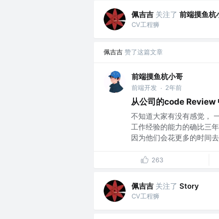
佩吉吉
关注了
前端摸鱼杭
CV工程狮
佩吉吉
赞了这篇文章
前端摸鱼杭小哥
前端开发
2年前
·
从公司的code Rev
不知道大家有没有感觉， 
工作经验的能力的确比三年
因为他们会花更多的时间去学
263
佩吉吉
关注了
Story
CV工程狮