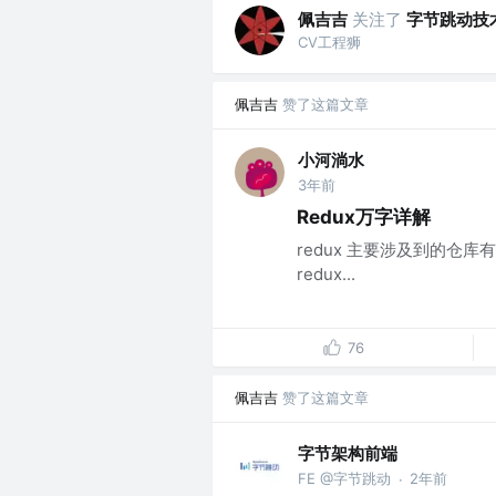
佩吉吉
关注了
字节跳动技
CV工程狮
佩吉吉
赞了这篇文章
小河淌水
3年前
Redux万字详解
redux 主要涉及到的仓库有：red
redux...
76
佩吉吉
赞了这篇文章
字节架构前端
FE @字节跳动
2年前
·