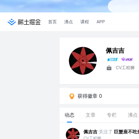
首页
沸点
课程
APP
佩吉吉
CV工程狮
获得徽章 0
动态
文章
专栏
沸点
佩吉吉
关注了
巨蟹座不吃
CV工程狮