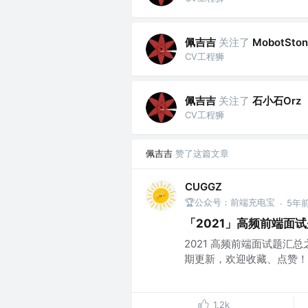
佩吉吉
关注了
MobotSton
CV工程狮
佩吉吉
关注了
石小石Orz
CV工程狮
佩吉吉
赞了这篇文章
CUGGZ
🏆公众号：前端充电宝
5年
·
「2021」高频前端面试
2021 高频前端面试题汇总
期更新，欢迎收藏、点赞！..
1.2k