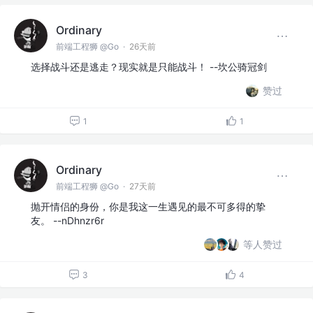
Ordinary
前端工程狮 @Go
·
26天前
选择战斗还是逃走？现实就是只能战斗！ --坎公骑冠剑
赞过
1
1
Ordinary
前端工程狮 @Go
·
27天前
抛开情侣的身份，你是我这一生遇见的最不可多得的挚
友。 --nDhnzr6r
等人赞过
3
4