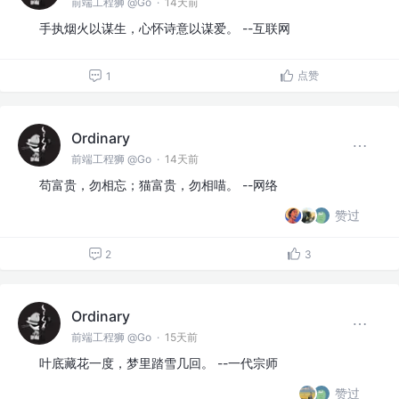
前端工程狮 @Go
·
14天前
手执烟火以谋生，心怀诗意以谋爱。 --互联网
点赞
1
Ordinary
前端工程狮 @Go
·
14天前
苟富贵，勿相忘；猫富贵，勿相喵。 --网络
赞过
2
3
Ordinary
前端工程狮 @Go
·
15天前
叶底藏花一度，梦里踏雪几回。 --一代宗师
赞过