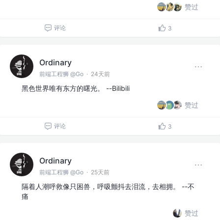
赞过
评论
3
Ordinary
前端工程狮 @Go
·
24天前
黑色世界唯有东方的曙光。 --Bilibili
赞过
评论
3
Ordinary
前端工程狮 @Go
·
25天前
隔着人潮呼救像只困兽，呼吸颤抖去泪流，去相拥。 --不
痛
赞过