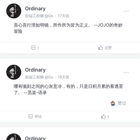
Ordinary
前端工程狮 @Go
·
17天前
吾心吾行澄如明镜，所作所为皆为正义。 --JOJO的奇妙
冒险
点赞
1
Ordinary
前端工程狮 @Go
·
18天前
哪有顷刻之间的心灰意冷，有的，只是日积月累的看透罢
了。 --觅楽-语录
赞过
评论
1
Ordinary