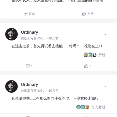
评论
点赞
Ordinary
前端工程狮 @Go
·
20天前
在逃走之前，首先得试着去接触……对吗？ --花吻在上11
赞过
1
3
Ordinary
前端工程狮 @Go
·
20天前
真羡慕你啊……有那么多同伴在等你。 --少女终末旅行
等人赞过