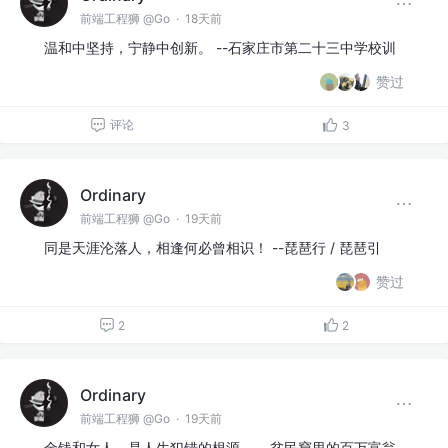
前端工程狮 @Go
·
18天前
温和中坚持，宁静中创新。 --石家庄市第二十三中学校训
赞过
评论
3
Ordinary
前端工程狮 @Go
·
19天前
同是天涯沦落人，相逢何必曾相识！ --琵琶行 / 琵琶引
赞过
2
2
Ordinary
前端工程狮 @Go
·
19天前
金钱和女人，是人生犯错的根源。 --贫民窟里的百万富翁