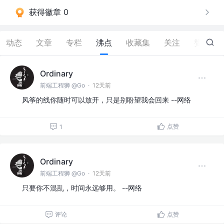
获得徽章 0
动态
文章
专栏
沸点
收藏集
关注
赞
2.6K
Ordinary
前端工程狮 @Go
·
12天前
风筝的线你随时可以放开，只是别盼望我会回来 --网络
点赞
1
Ordinary
前端工程狮 @Go
·
12天前
只要你不混乱，时间永远够用。 --网络
评论
点赞