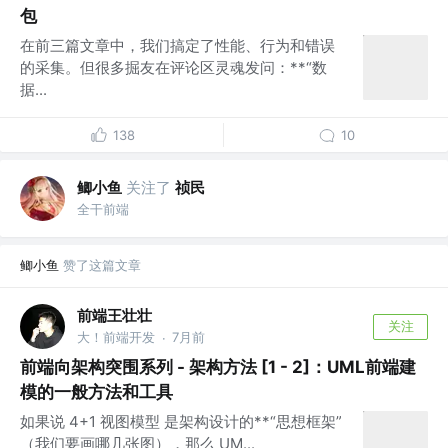
包
在前三篇文章中，我们搞定了性能、行为和错误
的采集。但很多掘友在评论区灵魂发问：**“数
据...
138
10
鲫小鱼
关注了
祯民
全干前端
鲫小鱼
赞了这篇文章
前端王壮壮
关注
大！前端开发
7月前
·
前端向架构突围系列 - 架构方法 [1 - 2]：UML前端建
模的一般方法和工具
如果说 4+1 视图模型 是架构设计的**“思想框架”
（我们要画哪几张图），那么 UM...