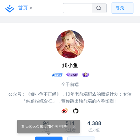
首页
登录
鲫小鱼
全干前端
公众号：《鲫小鱼不正经》，10年老前端码农的叛逆计划：专治
「纯前端综合征」，带你跳出纯前端的内卷怪圈！
94
514
4,388
看我这么久啦，加个关注吧~
关注
关注者
掘力值