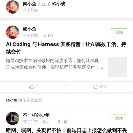
鲫小鱼
关注了
玲小珑
全干前端
鲫小鱼
关注
全干前端
3月前
·
AI Coding 与 Harness 实践精髓：让AI高效干活、持
续交付
随着AI技术在编程领域的深度渗透，如何让AI真
正成为高效协作伙伴、实现长程任务稳定交付，...
评论
1
鲫小鱼
赞了这篇文章
不一样的少年_
关注
玄之又玄，众妙之门
6月前
·
断网、弱网、关页都不怕：前端日志上报怎么做到不丢