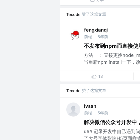
赞了这篇文章
Tecode
fengxianqi
前端
8年前
·
不发布到npm而直接使用
方法一： 直接更换node
当重新npm install一
13
赞了这篇文章
Tecode
lvsan
前端
5年前
·
解决微信公众号开发中
### 记录开发中自己遇
了大号字体影响H5页面样式