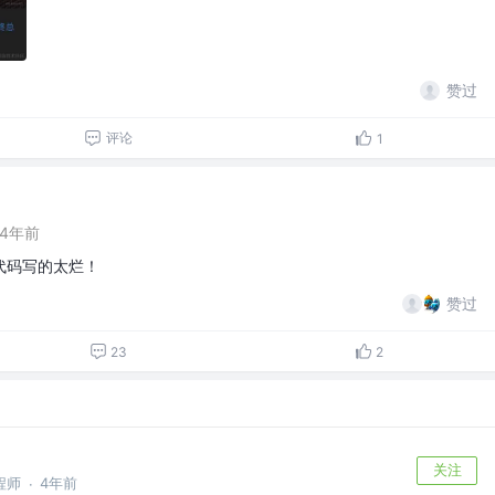
赞过
评论
1
4年前
代码写的太烂！
赞过
23
2
关注
程师
4年前
·