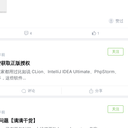
赞过
4
1
关注
年前
免费获取正版授权
用过比如说 CLion、IntelliJ IDEA Ultimate、PhpStorm、
等，这些软件...
评论
分享
关注
年前
到的问题【满满干货】