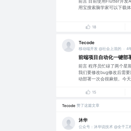
前言 目前使用Flutter开
用宝搜索脑学家可以下载体
18
Tecode
移动端开发 @社会上混的
4
·
前端项目自动化一键部
前言 程序员忙碌了两个星
我们要修改bug修改后需
动部署一次会很麻烦。今天介
15
赞了这篇文章
Tecode
沐华
公众号：沐华说技术 @全干工