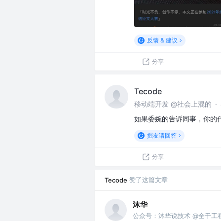
反馈 & 建议
分享
Tecode
移动端开发 @社会上混的
·
如果委婉的告诉同事，你的
掘友请回答
分享
赞了这篇文章
Tecode
沐华
公众号：沐华说技术 @全干工