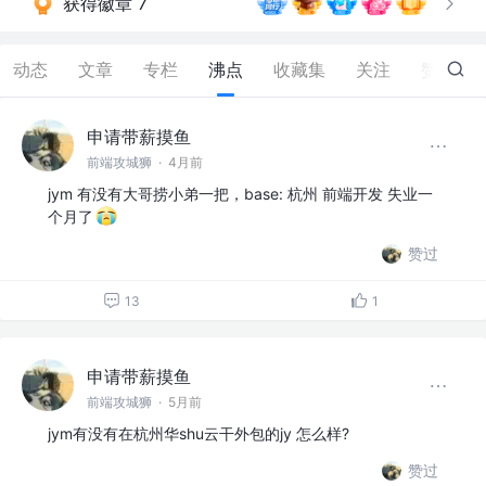
获得徽章 7
动态
文章
专栏
沸点
收藏集
关注
赞
235
申请带薪摸鱼
前端攻城狮
·
4月前
jym 有没有大哥捞小弟一把，base: 杭州 前端开发 失业一
个月了
赞过
13
1
申请带薪摸鱼
前端攻城狮
·
5月前
jym有没有在杭州华shu云干外包的jy 怎么样?
赞过