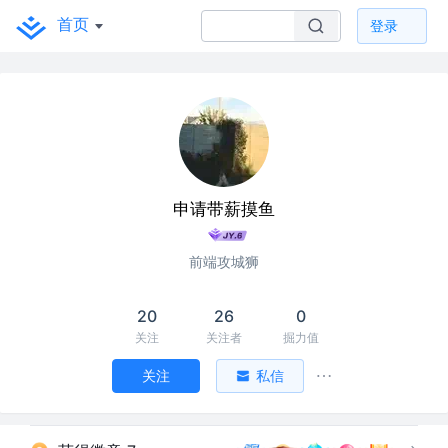
首页
登录
申请带薪摸鱼
前端攻城狮
20
26
0
关注
关注者
掘力值
关注
私信