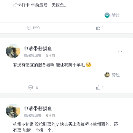
打卡打卡 年前最后一天摸鱼。
赞过
评论
1
申请带薪摸鱼
前端攻城狮
·
5月前
有没有便宜的服务器啊 能让我薅个羊毛
赞过
10
1
申请带薪摸鱼
前端攻城狮
·
6月前
杭州->甘肃 没抢到票的jy 快去买上海虹桥->兰州西的。还
有票 能捞一个捞一个。