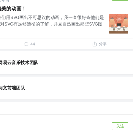
精美的动画！
大侠们用SVG画出不可思议的动画，我一直很好奇他们是
对SVG有足够透彻的了解，并且自己画出那些SVG图
分享
44
网易云音乐技术团队
阅文前端团队
关注