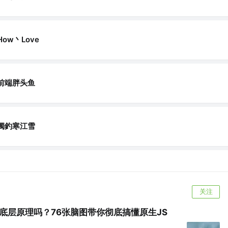
How丶Love
前端胖头鱼
獨釣寒江雪
关注
S底层原理吗？76张脑图带你彻底搞懂原生JS
.............................