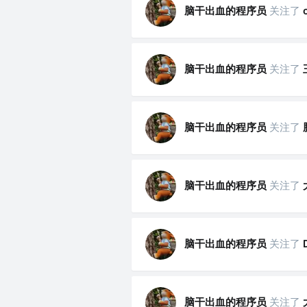
脑干出血的程序员
关注了
脑干出血的程序员
关注了
脑干出血的程序员
关注了
脑干出血的程序员
关注了
脑干出血的程序员
关注了
脑干出血的程序员
关注了