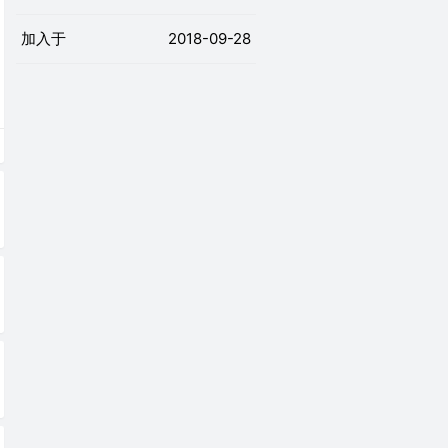
加入于
2018-09-28