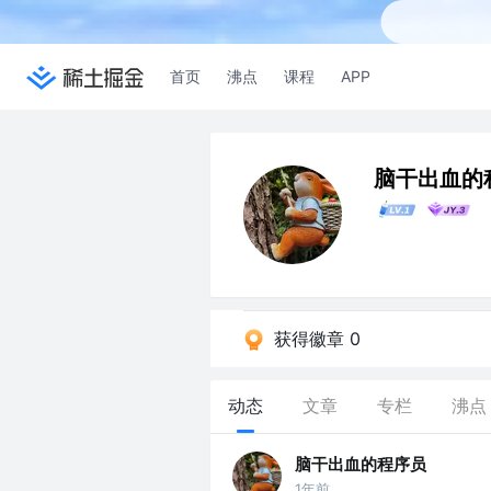
首页
沸点
课程
APP
脑干出血的
获得徽章 0
动态
文章
专栏
沸点
脑干出血的程序员
1年前