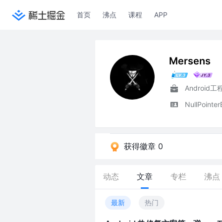
首页
沸点
课程
APP
Mersens
Android工
NullPointer
获得徽章 0
动态
文章
专栏
沸点
最新
热门