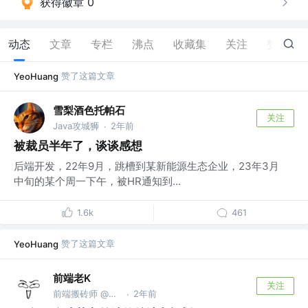
获得徽章 0
动态
文章
专栏
沸点
收藏集
关注
赞
137
赞了这篇文章
YeoHuang
雪梨酒色托帕石
关注
Java攻城狮
2年前
·
被裁员半年了，谈谈感想
后端开发，22年9月，跳槽到某新能源生态企业，23年3月
中旬的某个周一下午，被HR通知到...
1.6k
461
赞了这篇文章
YeoHuang
前端老K
关注
前端搬砖师 @知名翻译公司
2年前
·