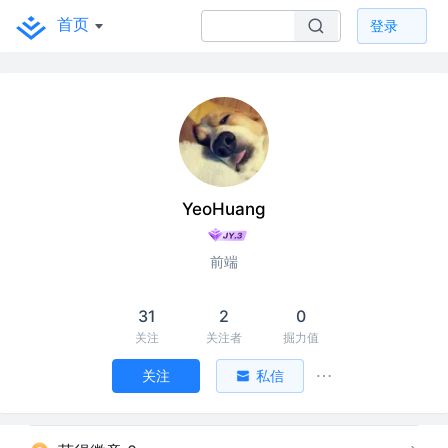
首页
登录
YeoHuang
前端
31
2
0
关注
关注者
掘力值
关注
私信