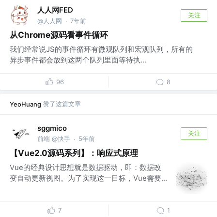
人人网FED
关注
@人人网
7年前
·
从Chrome源码看事件循环
我们经常说JS的事件循环有微观队列和宏观队列，所有的
异步事件都会放到这两个队列里面等待执...
96
8
赞了这篇文章
YeoHuang
sggmico
关注
前端 @快手
5年前
·
【Vue2.0源码系列】：响应式原理
Vue的经典设计思想就是数据驱动，即：数据改
变自动更新视图。为了实现这一目标，Vue需要...
7
1