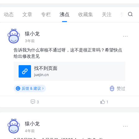
动态
文章
专栏
沸点
收藏集
关注
赞
17
猿小龙
3年前
告诉我为什么审核不通过呀，这不是很正常吗？希望快点
给出修改意见
找不到页面
juejin.cn
赞过
反馈 & 建议
3
1
猿小龙
4年前