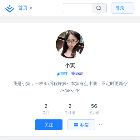
首页
登录
小寅
我是小寅，一枚95后程序媛~ 本寅有点小懒，不定时更新⁄(⁄
⁄•⁄ω⁄•⁄ ⁄)⁄
2
2
56
关注
关注者
掘力值
关注
私信