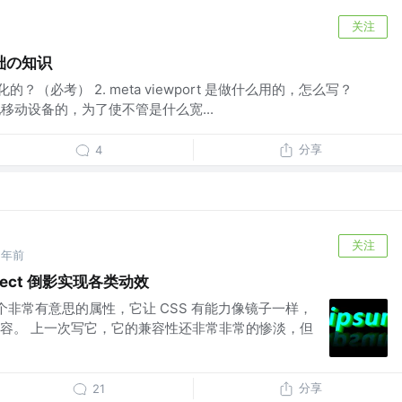
关注
础の知识
的？（必考） 2. meta viewport 是做什么用的，怎么写？
用于适配移动设备的，为了使不管是什么宽...
分享
4
关注
5年前
eflect 倒影实现各类动效
ect 是一个非常有意思的属性，它让 CSS 有能力像镜子一样，
容。 上一次写它，它的兼容性还非常非常的惨淡，但
分享
21