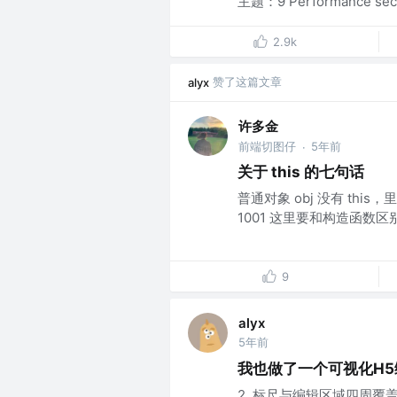
主题：9 Performance secre
2.9k
赞了这篇文章
alyx
许多金
前端切图仔
5年前
·
关于 this 的七句话
普通对象 obj 没有 this
1001 这里要和构造函数区别开
9
alyx
5年前
我也做了一个可视化H5
2. 标尺与编辑区域四周覆盖物