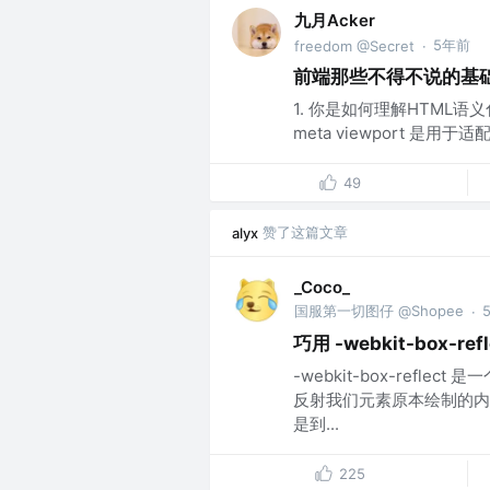
九月Acker
5年前
freedom @Secret
·
前端那些不得不说的基
1. 你是如何理解HTML语义化
meta viewport 是
49
赞了这篇文章
alyx
_Coco_
国服第一切图仔 @Shopee
·
巧用 -webkit-box-r
-webkit-box-refl
反射我们元素原本绘制的内
是到...
225