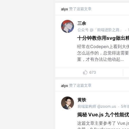
赞了这篇文章
alyx
三余
公众号 @「前端进阶之路」
·
十分钟教你用svg做出
经常在Codepen上看到
怎么运作的，总觉得这需要
案，才有办法让他动起...
673
赞了这篇文章
alyx
黄轶
前端架构师 @zoom.us
5年
·
揭秘 Vue.js 九个性
这篇文章主要参考了 Vue.js 核