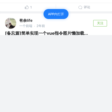
评论
1
APP内打开
有余life
关注
一个前端
2年前
·
[备忘篇]简单实现一个vue指令图片懒加载...
下面是一个简单版的vue指令懒加载逻辑，只是为
了提供一个简单的思路，有些兼容性问题可能没...
评论
0
有余life
关注
一个前端
2年前
·
[总结篇] 从产品到技术，如何设计出一个人人都喜欢
的博客系统
聊聊关于我博客设计思考那些事 想整个自己的站
点，就一直游走在很多同行道友的博客空间里