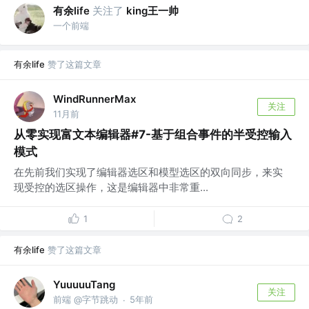
有余life
关注了
king王一帅
一个前端
有余life
赞了这篇文章
WindRunnerMax
关注
11月前
从零实现富文本编辑器#7-基于组合事件的半受控输入
模式
在先前我们实现了编辑器选区和模型选区的双向同步，来实
现受控的选区操作，这是编辑器中非常重...
1
2
有余life
赞了这篇文章
YuuuuuTang
关注
前端 @字节跳动
5年前
·