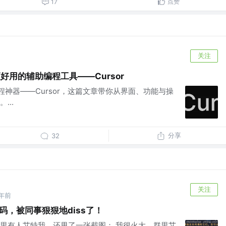
点赞
17
关注
lot更好用的辅助编程工具——Cursor
程神器——Cursor，这篇文章带你从界面、功能与操
...
分享
32
关注
年前
取代码，被同事狠狠地diss了！
里有人艾特我，还甩了一张截图： 我很火大，群里艾