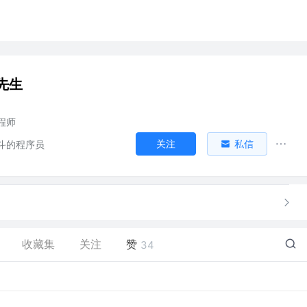
先生
程师
关注
私信
斗的程序员
收藏集
关注
赞
34