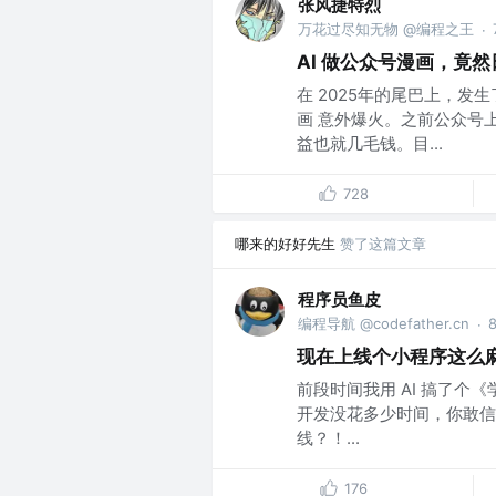
张风捷特烈
万花过尽知无物 @编程之王
·
AI 做公众号漫画，竟然日
在 2025年的尾巴上，发
画 意外爆火。之前公众号
益也就几毛钱。目...
728
哪来的好好先生
赞了这篇文章
程序员鱼皮
编程导航 @codefather.cn
·
现在上线个小程序这么
前段时间我用 AI 搞了
开发没花多少时间，你敢信
线？！...
176