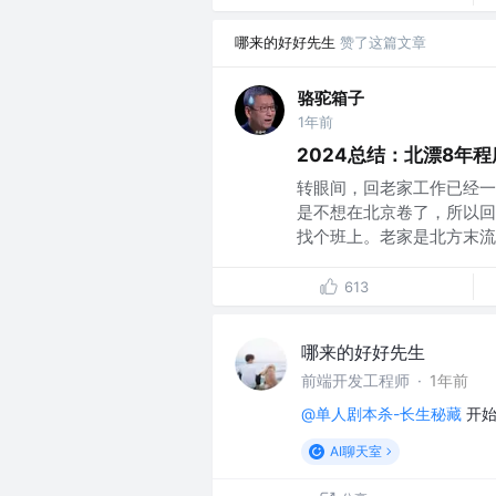
哪来的好好先生
赞了这篇文章
骆驼箱子
1年前
2024总结：北漂8年
转眼间，回老家工作已经一
是不想在北京卷了，所以回
找个班上。老家是北方末流省
613
哪来的好好先生
前端开发工程师
·
1年前
@单人剧本杀-长生秘藏
开
AI聊天室