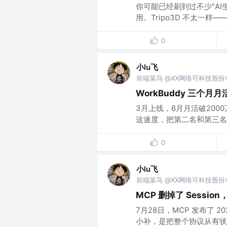
你可能已经刷到过不少"A
用。Tripo3D 不太一样
0
小lu飞
前端菜鸟 @XX网络可科技股
WorkBuddy 三个
3月上线，6月月活破2000万
这速度，把第二名和第三名
0
小lu飞
前端菜鸟 @XX网络可科技股
MCP 删掉了 Sessi
7月28日，MCP 发布了 20
小补，是把整个协议从有状态变成