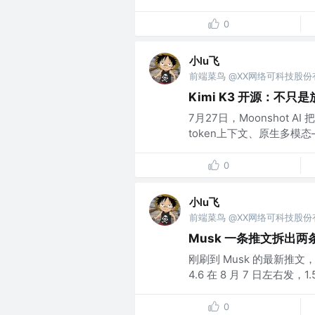
0
小lu飞
前端菜鸟 @XX网络可科技股
Kimi K3 开源：不
7月27日，Moonshot A
token上下文、原生多模态
0
小lu飞
前端菜鸟 @XX网络可科技股
Musk 一条推文拆出两条线
刚刷到 Musk 的最新推
4.6 在 8 月 7 日左右发，1
0