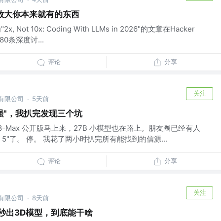
·
放大你本来就有的东西
Not 10x: Coding With LLMs in 2026"的文章在Hacker
0条深度讨...
评论
分享
关注
份有限公司
5天前
·
产最强"，我扒完发现三个坑
8-Max 公开版马上来，27B 小模型也在路上。朋友圈已经有人
e 5"了。 停。 我花了两小时扒完所有能找到的信源...
评论
分享
关注
份有限公司
8天前
·
10秒出3D模型，到底能干啥