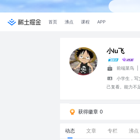
首页
沸点
课程
APP
小lu飞
前端菜鸟
|
小学生，写
己复看。能力不足
获得徽章 0
动态
文章
专栏
沸点