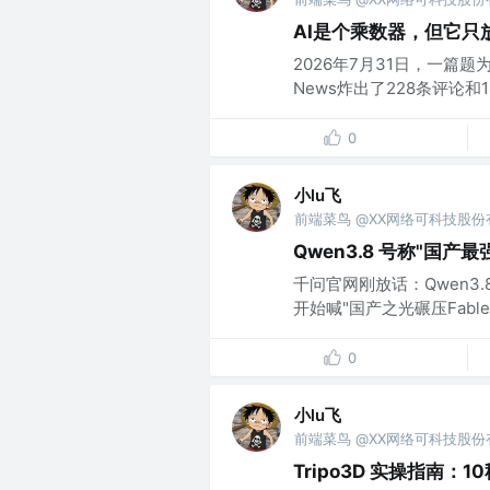
AI是个乘数器，但它只
2026年7月31日，一篇题为"2x, 
News炸出了228条评论和18
0
小lu飞
前端菜鸟 @XX网络可科技股
Qwen3.8 号称"国
千问官网刚放话：Qwen3.
开始喊"国产之光碾压Fabl
0
小lu飞
前端菜鸟 @XX网络可科技股
Tripo3D 实操指南：