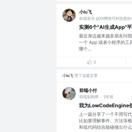
小lu飞
前端菜鸟 @XX网络可科技股
实测6个"AI生成Ap
最近身边越来越多朋友问我
一个 App 或者小程序
哪个...
0
小lu飞
赞了这篇文章
前端小付
前端架构师
2年前
·
我为LowCodeEng
上一篇分享了一个不用写代
比如要理解事件、方法等概
和低代码结合能碰撞出什么样