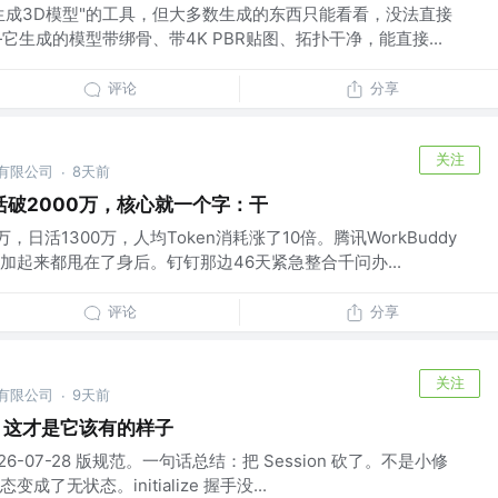
I生成3D模型"的工具，但大多数生成的东西只能看看，没法直接
——它生成的模型带绑骨、带4K PBR贴图、拓扑干净，能直接...
评论
分享
关注
份有限公司
8天前
·
月月活破2000万，核心就一个字：干
，日活1300万，人均Token消耗涨了10倍。腾讯WorkBuddy
加起来都甩在了身后。钉钉那边46天紧急整合千问办...
评论
分享
关注
份有限公司
9天前
·
on，这才是它该有的样子
26-07-28 版规范。一句话总结：把 Session 砍了。不是小修
了无状态。initialize 握手没...