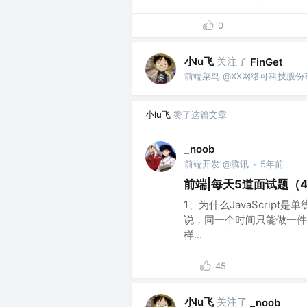
0
小lu飞
关注了
FinGet
前端菜鸟 @XX网络可科技股
小lu飞
赞了这篇文章
_noob
前端开发 @腾讯
5年前
·
前端|每天5道面试题（
1、为什么JavaScript
说，同一个时间只能做一件事
样...
45
小lu飞
关注了
_noob