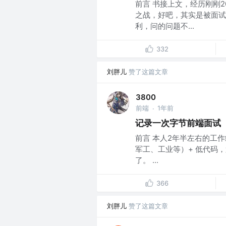
前言 书接上文，经历刚刚
之战，好吧，其实是被面试
利，问的问题不...
332
刘胖儿
赞了这篇文章
3800
前端
1年前
·
记录一次字节前端面试
前言 本人2年半左右的工
军工、工业等）+ 低代码，
了。 ...
366
刘胖儿
赞了这篇文章