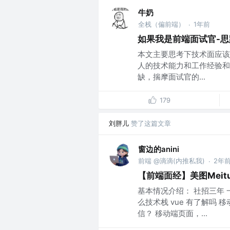
牛奶
全栈（偏前端）
1年前
·
如果我是前端面试官-
本文主要思考下技术面应该
人的技术能力和工作经验和
缺，揣摩面试官的...
179
刘胖儿
赞了这篇文章
窗边的anini
前端 @滴滴(内推私我)
2年
·
【前端面经】美图Meit
基本情况介绍： 社招三年 
么技术栈 vue 有了解吗
信？ 移动端页面，...