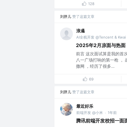
128
刘胖儿
赞了这篇文章
浪遏
AI全栈开发 @Tencent & Kwai I
2025年2月凉面与热面
前言 这次面试算是我的首
八一广场打响的第一枪 ， 
撒网 ，经历了很多...
69
刘胖儿
赞了这篇文章
最近好乐
前端开发 @小米
1年前
·
腾讯前端开发校招一面