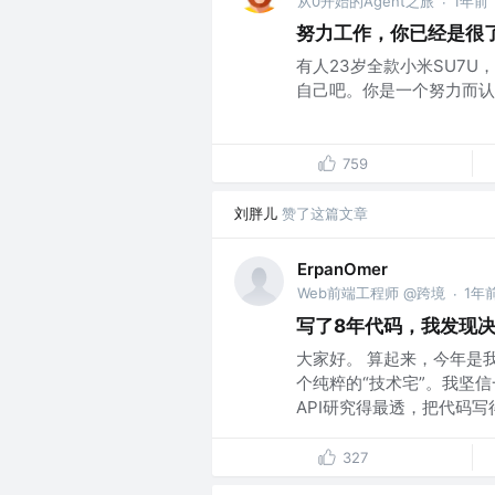
从0开始的Agent之旅
1年前
·
努力工作，你已经是很
有人23岁全款小米SU7U
自己吧。你是一个努力而认真
759
刘胖儿
赞了这篇文章
ErpanOmer
Web前端工程师 @跨境
1年
·
写了8年代码，我发现
大家好。 算起来，今年是
个纯粹的“技术宅”。我坚
API研究得最透，把代码写得.
327