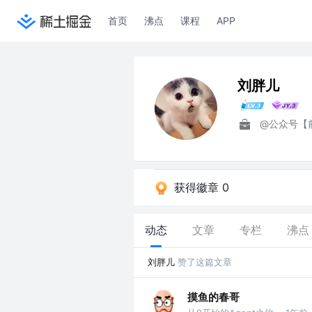
首页
沸点
课程
APP
刘胖儿
@公众号【
获得徽章 0
动态
文章
专栏
沸点
刘胖儿
赞了这篇文章
摸鱼的春哥