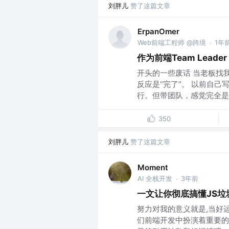
刘胖儿
赞了这篇文章
ErpanOmer
Web前端工程师 @跨境
1年
·
作为前端Team Lea
开头的一些废话 当老板找
反应是“完了”。 以前自
行。但带团队，感觉完全是另
350
刘胖儿
赞了这篇文章
Moment
AI 全栈开发
3年前
·
一文让你彻底搞懂JS垃
努力对我的意义就是,当好运
们前端开发中扮演着重要的