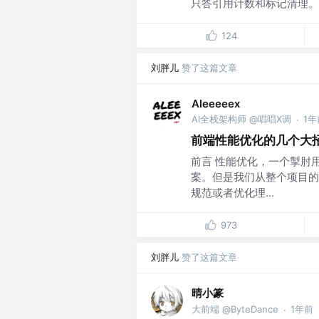
只答引用计数和标记清理。..
124
刘胖儿
赞了这篇文章
Aleeeeex
AI全栈架构师 @唱唱X调
1年
·
前端性能优化的几个大
前言 性能优化，一个掣肘
案。但是我们从整个项目的
规范或者优化理...
973
刘胖儿
赞了这篇文章
晴小篆
大前端 @ByteDance
1年前
·