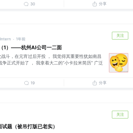
分享
30
关注
ntern
1年前
·
（1）——杭州AI公司一二面
次战斗，在元宵过后开投 ， 我觉得其重要性犹如南昌
战争正式开始了 ， 我拿着大二的“小卡拉米简历” 广泛
分享
19
关注
面试题（被吊打版已老实）