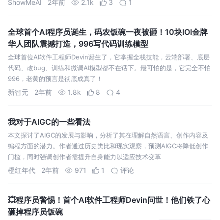
ShowMeAI
2年前
2.1k
3
1
全球首个AI程序员诞生，码农饭碗一夜被砸！10块IOI金牌
华人团队震撼打造，996写代码训练模型
全球首位AI软件工程师Devin诞生了，它掌握全栈技能，云端部署、底层
代码、改bug、训练和微调AI模型都不在话下。最可怕的是，它完全不怕
996，老黄的预言是彻底成真了！
新智元
2年前
1.8k
8
4
我对于AIGC的一些看法
本文探讨了AIGC的发展与影响，分析了其在理解自然语言、创作内容及
编程方面的潜力。作者通过历史类比和现实观察，预测AIGC将降低创作
门槛，同时强调创作者需提升自身能力以适应技术变革
橙红年代
2年前
971
1
评论
💥程序员警惕！首个AI软件工程师Devin问世！他们铁了心
砸掉程序员饭碗