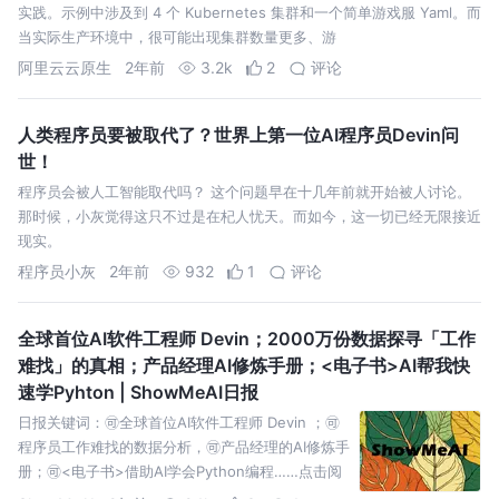
实践。示例中涉及到 4 个 Kubernetes 集群和一个简单游戏服 Yaml。而
当实际生产环境中，很可能出现集群数量更多、游
阿里云云原生
2年前
3.2k
2
评论
人类程序员要被取代了？世界上第一位AI程序员Devin问
世！
程序员会被人工智能取代吗？ 这个问题早在十几年前就开始被人讨论。
那时候，小灰觉得这只不过是在杞人忧天。而如今，这一切已经无限接近
现实。
程序员小灰
2年前
932
1
评论
全球首位AI软件工程师 Devin；2000万份数据探寻「工作
难找」的真相；产品经理AI修炼手册；<电子书>AI帮我快
速学Pyhton | ShowMeAI日报
日报关键词：🉑全球首位AI软件工程师 Devin ；🉑
程序员工作难找的数据分析，🉑产品经理的AI修炼手
册；🉑<电子书>借助AI学会Python编程……点击阅
读全文