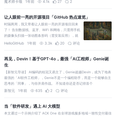
魔术师卡颂
1年前
4.1k
27
2
大冲击。
让人眼前一亮的开源项目「GitHub 热点速览」
时隔两周，我又带着让人眼前一亮的开源项目回来
了！ 告别数据线、蓝牙、WiFi 和网络，只需用手机
的摄像头扫描一张动图条形码（需安装应用），就
能在设备间传输文件的 libcimbar，一款无需联网和
HelloGitHub
1年前
3.3k
20
评论
蓝牙
再见，Devin！基于GPT-4o，最强「AI工程师」Genie诞
生
【新智元导读】 AI编码的桂冠又易主了，Genie超越Devin，成为了地表
最强的「AI软件工程师」，Genie不是一个编程助手，而是一个能够自主
思考的「同事」，与你并肩作战。 不知道你还是否记得首个
新智元
1年前
635
2
评论
当「软件研发」遇上 AI 大模型
本文通过一个示例介绍了 ACK One 在全球游戏服多地域一致性交付最佳