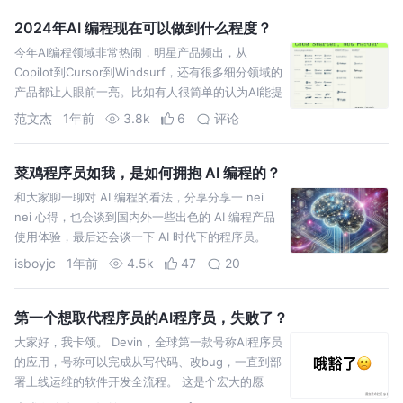
2024年AI 编程现在可以做到什么程度？
今年AI编程领域非常热闹，明星产品频出，从
Copilot到Cursor到Windsurf，还有很多细分领域的
产品都让人眼前一亮。比如有人很简单的认为AI能提
效50%甚至更多，也有人觉得AI提效不多，只
范文杰
1年前
3.8k
6
评论
菜鸡程序员如我，是如何拥抱 AI 编程的？
和大家聊一聊对 AI 编程的看法，分享分享一 nei
nei 心得，也会谈到国内外一些出色的 AI 编程产品
使用体验，最后还会谈一下 AI 时代下的程序员。
isboyjc
1年前
4.5k
47
20
第一个想取代程序员的AI程序员，失败了？
大家好，我卡颂。 Devin，全球第一款号称AI程序员
的应用，号称可以完成从写代码、改bug，一直到部
署上线运维的软件开发全流程。 这是个宏大的愿
景，如果实现了，毫无疑问对程序员岗位将造成极