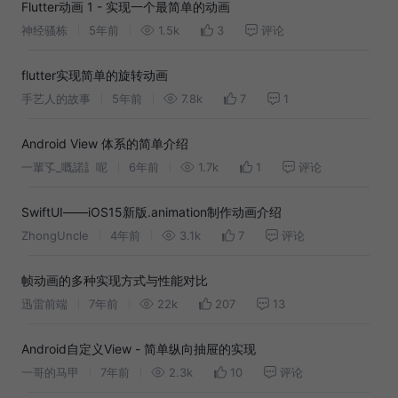
Flutter动画 1 - 实现一个最简单的动画
神经骚栋
5年前
1.5k
3
评论
flutter实现简单的旋转动画
手艺人的故事
5年前
7.8k
7
1
Android View 体系的简单介绍
一輩孓_嘅諾訁呢
6年前
1.7k
1
评论
SwiftUI——iOS15新版.animation制作动画介绍
ZhongUncle
4年前
3.1k
7
评论
帧动画的多种实现方式与性能对比
迅雷前端
7年前
22k
207
13
Android自定义View - 简单纵向抽屉的实现
一哥的马甲
7年前
2.3k
10
评论