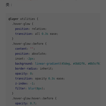
类：
@layer
 utilities {

.hover-glow
 {

position
: relative;

transition
: all 
0.3s
 ease;

  }

.hover-glow
::before
 {

content
: 
""
;

position
: absolute;

    inset: -
2px
;

background
: 
linear-gradient
(
45deg
, 
#3b82f6
, 
#8b5cf6
);

border-radius
: inherit;

opacity
: 
0
;

transition
: opacity 
0.3s
 ease;

z-index
: -
1
;

filter
: 
blur
(
8px
);

  }

.hover-glow
:hover
::before
 {

opacity
: 
0.7
;
