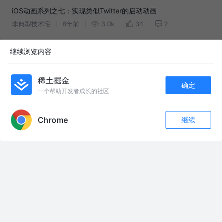
iOS动画系列之七：实现类似Twitter的启动动画
非典型技术宅
8年前
3.0k
34
2
CoreAnimation解析及中高级动画实现
继续浏览内容
AlexCorleone同学
8年前
5.3k
36
评论
稀土掘金
确定
简单CSS实现闪烁动画（+1白话讲解）
一个帮助开发者成长的社区
APP内打开
AddOne
8年前
18k
65
6
Chrome
继续
UWP 开发中阶 Chapter 1 - 介绍 Storyboard Animation 的简单
评论
收藏
1
关注
应用
TotoroQ
7年前
1.5k
6
1
虽然轻量简单但可组成生动的动画！anime.js 试用
yrq110
9年前
4.0k
134
评论
Spine动画的几个使用技巧
刘木林
1年前
2.7k
4
1