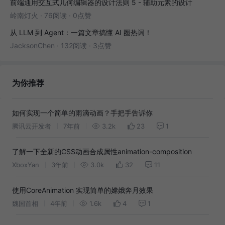
前端通用交互式几何编辑器的设计法则 5 - 辅助元素的设计
岭南灯火
·
76阅读
·
0点赞
从 LLM 到 Agent：一篇文章搞懂 AI 圈热词！
JacksonChen
·
132阅读
·
3点赞
为你推荐
如何实现一个简单的雨滴动画？手把手告诉你
腾讯云开发者
7年前
3.2k
23
1
了解一下全新的CSS动画合成属性animation-composition
XboxYan
3年前
3.0k
32
11
使用CoreAnimation 实现简单的嫦娥奔月效果
魏国首相
4年前
1.6k
4
1